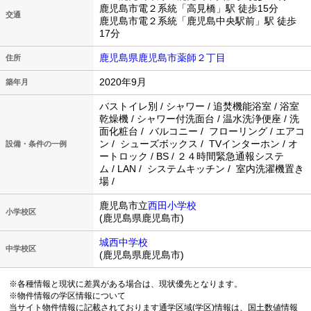
鹿児島市電２系統「高見橋」駅 徒歩15分
交通
鹿児島市電２系統「鹿児島中央駅前」駅 徒歩
17分
鹿児島県鹿児島市薬師２丁目
住所
2020年9月
築年月
バストイレ別 / シャワー / 追焚機能浴室 / 浴室
乾燥機 / シャワー付洗面台 / 温水洗浄便座 / 洗
面化粧台 / バルコニー / フローリング / エアコ
ン / シューズボックス / TVインターホン / オ
設備・条件の一例
ートロック / BS / ２４時間緊急通報システ
ム / LAN / システムキッチン / 室内洗濯機置き
場 /
鹿児島市立
西田小学校
小学校区
(鹿児島県鹿児島市)
城西中学校
中学校区
(鹿児島県鹿児島市)
※各種情報と現状に差異がある場合は、現状優先となります。
※物件情報の学区情報について
当サイト物件情報に記載されております通学区域(学区)情報は、国土数値情報