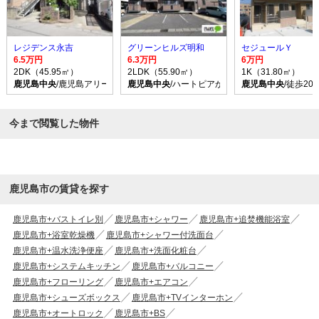
レジデンス永吉
グリーンヒルズ明和
セジュールＹ
6.5万円
6.3万円
6万円
2DK（45.95㎡）
2LDK（55.90㎡）
1K（31.80㎡）
鹿児島中央
/鹿児島アリーナ前 バス乗車時間20分 停歩3分
鹿児島中央
/ハートピアかごしま バス乗車時間16
鹿児島中央
/徒歩20
今まで閲覧した物件
鹿児島市の賃貸を探す
鹿児島市+バストイレ別
鹿児島市+シャワー
鹿児島市+追焚機能浴室
鹿児島市+浴室乾燥機
鹿児島市+シャワー付洗面台
鹿児島市+温水洗浄便座
鹿児島市+洗面化粧台
鹿児島市+システムキッチン
鹿児島市+バルコニー
鹿児島市+フローリング
鹿児島市+エアコン
鹿児島市+シューズボックス
鹿児島市+TVインターホン
鹿児島市+オートロック
鹿児島市+BS