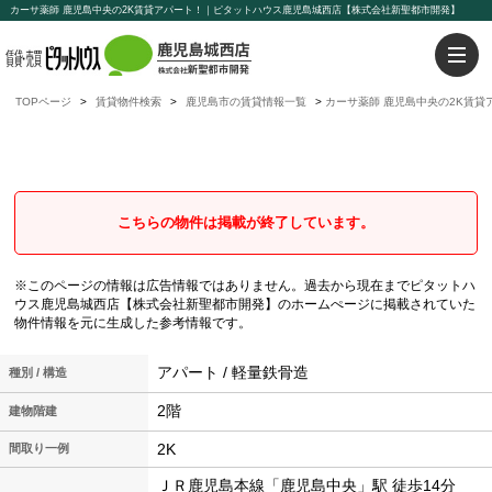
カーサ薬師 鹿児島中央の2K賃貸アパート！｜ピタットハウス鹿児島城西店【株式会社新聖都市開発】
TOPページ
賃貸物件検索
鹿児島市の賃貸情報一覧
カーサ薬師 鹿児島中央の2K賃貸
カーサ薬師
鹿児島中央の2K賃貸アパート
こちらの物件は掲載が終了しています。
※このページの情報は広告情報ではありません。過去から現在までピタットハ
ウス鹿児島城西店【株式会社新聖都市開発】のホームぺージに掲載されていた
物件情報を元に生成した参考情報です。
アパート / 軽量鉄骨造
種別 / 構造
2階
建物階建
2K
間取り一例
ＪＲ鹿児島本線「鹿児島中央」駅 徒歩14分