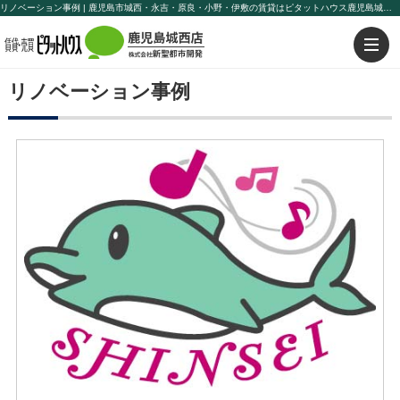
リノベーション事例 | 鹿児島市城西・永吉・原良・小野・伊敷の賃貸はピタットハウス鹿児島城西店【株式会社新聖都市開発】にお任せ下さい！
リノベーション事例