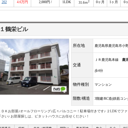
2
202
4.6万円
2,000円 /
1LDK
0ヶ月
1ヶ月
0
31.6ｍ
１鶴栄ビル
所在地
鹿児島県鹿児島市小
ＪＲ鹿児島本線
鹿
交通
歩4分
物件種別
マンション
階数/構造
3階建/RC造(鉄筋コ
ＬＤＫお部屋♪オールフローリング♪広々バルコニー！駐車場付きです♪ ２LDKでフ
下さい♪ お部屋探しは、ピタットハウスにお任せください！