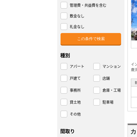
管理費・共益費を含む
敷金なし
礼金なし
種別
イ
アパート
マンション
鹿
戸建て
店舗
事務所
倉庫・工場
貸土地
駐車場
その他
間取り
カ