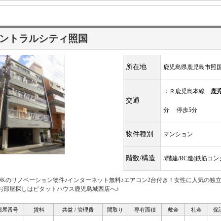
ントラルシティ照国
所在地
鹿児島県鹿児島市照
ＪＲ鹿児島本線
鹿
交通
分 停歩5分
物件種別
マンション
階数/構造
5階建/RC造(鉄筋コ
LDKのリノベーション物件♪インターネット無料♪エアコン2台付き！女性に人気の独
 お部屋探しはピタットハウス鹿児島城西店へ♪
部屋番号
賃料
共益 / 管理費
間取り
専有面積
敷金
礼金
保