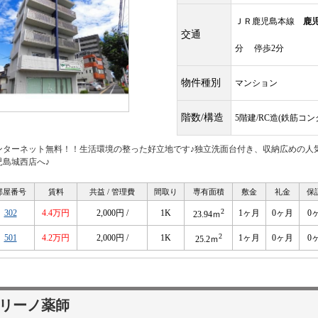
ＪＲ鹿児島本線
鹿
交通
分 停歩2分
物件種別
マンション
階数/構造
5階建/RC造(鉄筋コ
ンターネット無料！！生活環境の整った好立地です♪独立洗面台付き、収納広めの人
児島城西店へ♪
部屋番号
賃料
共益 / 管理費
間取り
専有面積
敷金
礼金
保
2
302
4.4万円
2,000円 /
1K
1ヶ月
0ヶ月
0
23.94ｍ
2
501
4.2万円
2,000円 /
1K
1ヶ月
0ヶ月
0
25.2ｍ
リーノ薬師