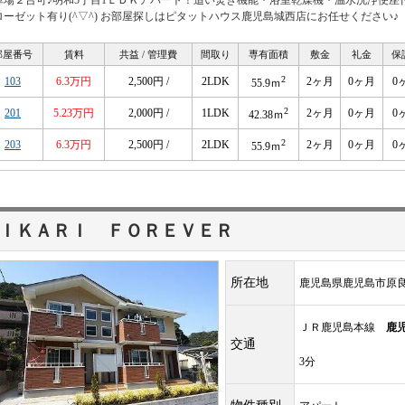
車場２台可♪明和5丁目1ＬＤＫアパート！追い焚き機能・浴室乾燥機・温水洗浄便座
ローゼット有り(^▽^) お部屋探しはピタットハウス鹿児島城西店にお任せください♪
部屋番号
賃料
共益 / 管理費
間取り
専有面積
敷金
礼金
保
2
103
6.3万円
2,500円 /
2LDK
2ヶ月
0ヶ月
0
55.9ｍ
2
201
5.23万円
2,000円 /
1LDK
2ヶ月
0ヶ月
0
42.38ｍ
2
203
6.3万円
2,500円 /
2LDK
2ヶ月
0ヶ月
0
55.9ｍ
ＩＫＡＲＩ ＦＯＲＥＶＥＲ
所在地
鹿児島県鹿児島市原
ＪＲ鹿児島本線
鹿
交通
3分