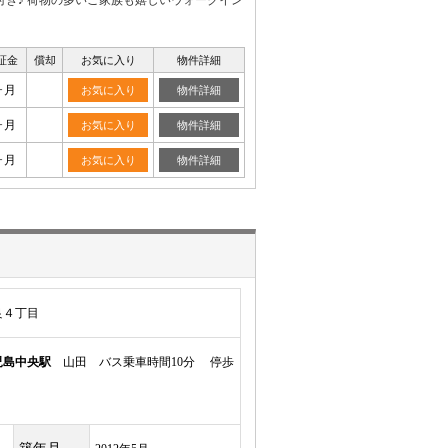
付き♪ 荷物の多いご家族も嬉しいウォークイン
証金
償却
お気に入り
物件詳細
ヶ月
お気に入り
物件詳細
ヶ月
お気に入り
物件詳細
ヶ月
お気に入り
物件詳細
良４丁目
児島中央駅
山田 バス乗車時間10分 停歩