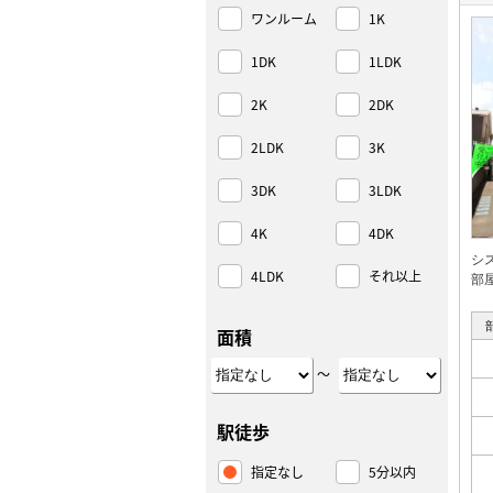
ワンルーム
1K
1DK
1LDK
2K
2DK
2LDK
3K
3DK
3LDK
4K
4DK
シ
4LDK
それ以上
部
面積
～
駅徒歩
指定なし
5分以内