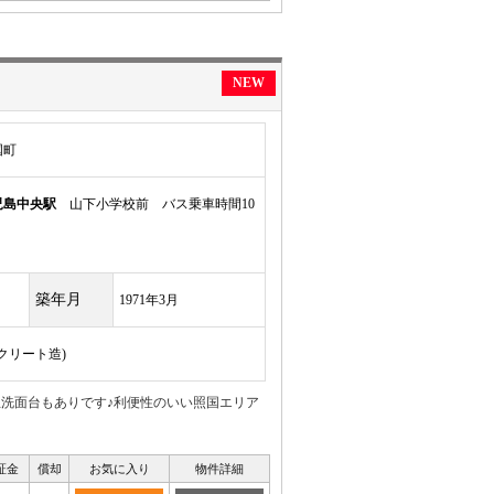
NEW
国町
児島中央駅
山下小学校前 バス乗車時間10
築年月
1971年3月
ンクリート造)
立洗面台もありです♪利便性のいい照国エリア
証金
償却
お気に入り
物件詳細