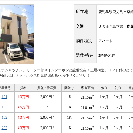
所在地
鹿児島県鹿児島市薬
交通
ＪＲ鹿児島本線
鹿
物件種別
アパート
階数/構造
2階建/木造
ステムキッチン、モニター付きインターホンと設備充実！三層構造、ロフト付のとて
屋探しはピタットハウス鹿児島城西店へお任せください！
部屋番号
賃料
共益 / 管理費
間取り
専有面積
敷金
礼金
保
2
101
4.3万円
2,000円 /
1K
1ヶ月
0ヶ月
0
21.15ｍ
2
103
4.5万円
/
1K
1ヶ月
0ヶ月
0
21.01ｍ
2
102
4.3万円
2,000円 /
1K
1ヶ月
0ヶ月
0
21.15ｍ
2
202
4.3万円
2,000円 /
1K
1ヶ月
0ヶ月
0
21.15ｍ