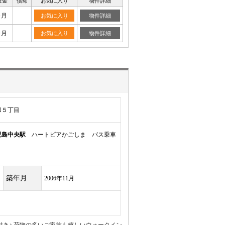
証金
償却
お気に入り
物件詳細
ヶ月
お気に入り
物件詳細
ヶ月
お気に入り
物件詳細
和５丁目
児島中央駅
ハートピアかごしま バス乗車
築年月
2006年11月