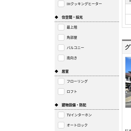
IHクッキングヒーター
◆ 住空間・採光
最上階
角部屋
グ
バルコニー
南向き
◆ 居室
フローリング
ロフト
◆ 建物設備・防犯
TVインターホン
オートロック