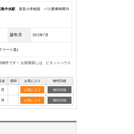
児島中央駅
原良小学校前 バス乗車時間10
築年月
2012年7月
ンクリート造)
気物件です！ お部屋探しは、ピタットハウス
証金
償却
お気に入り
物件詳細
ヶ月
お気に入り
物件詳細
ヶ月
お気に入り
物件詳細