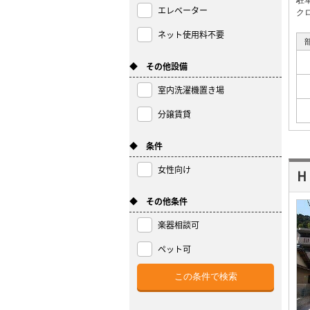
駐
エレベーター
ク
ネット使用料不要
◆ その他設備
室内洗濯機置き場
分譲賃貸
◆ 条件
女性向け
Ｈ
◆ その他条件
楽器相談可
ペット可