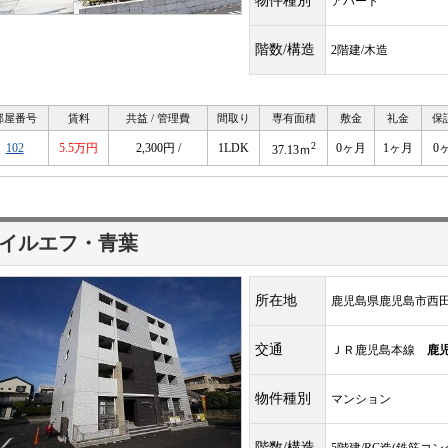
物件種別
アパート
階数/構造
2階建/木造
部屋番号
賃料
共益 / 管理費
間取り
専有面積
敷金
礼金
保
2
102
5.5万円
2,300円 /
1LDK
0ヶ月
1ヶ月
0
37.13ｍ
イルエフ・青葉
所在地
鹿児島県鹿児島市西
交通
ＪＲ鹿児島本線
鹿
物件種別
マンション
階数/構造