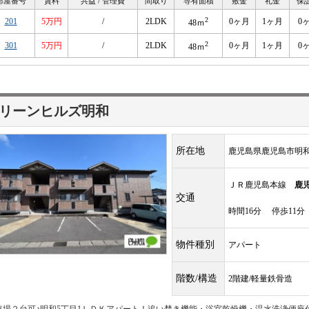
部屋番号
賃料
共益 / 管理費
間取り
専有面積
敷金
礼金
保
2
201
5万円
/
2LDK
0ヶ月
1ヶ月
0
48ｍ
2
301
5万円
/
2LDK
0ヶ月
1ヶ月
0
48ｍ
リーンヒルズ明和
所在地
鹿児島県鹿児島市明
ＪＲ鹿児島本線
鹿
交通
時間16分 停歩11分
物件種別
アパート
階数/構造
2階建/軽量鉄骨造