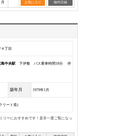
ヶ月
お気に入り
物件詳細
野４丁目
児島中央駅
下伊敷 バス乗車時間18分 停
築年月
1979年1月
ンクリート造)
ァミリーにおすすめです！是非一度ご覧になっ