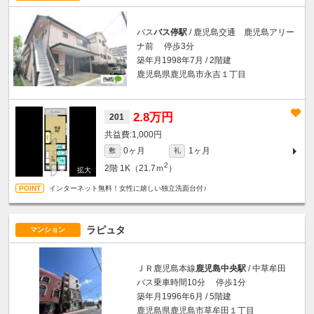
バス
バス停駅
/ 鹿児島交通 鹿児島アリー
ナ前 停歩3分
築年月1998年7月 / 2階建
鹿児島県鹿児島市永吉１丁目
2.8万円
201
1,000円
0ヶ月
1ヶ月
敷
礼
2
2階
1K（21.7ｍ
）
インターネット無料！女性に嬉しい独立洗面台付♪
ラピュタ
マンション
ＪＲ鹿児島本線
鹿児島中央駅
/ 中草牟田
バス乗車時間10分 停歩1分
築年月1996年6月 / 5階建
鹿児島県鹿児島市草牟田１丁目