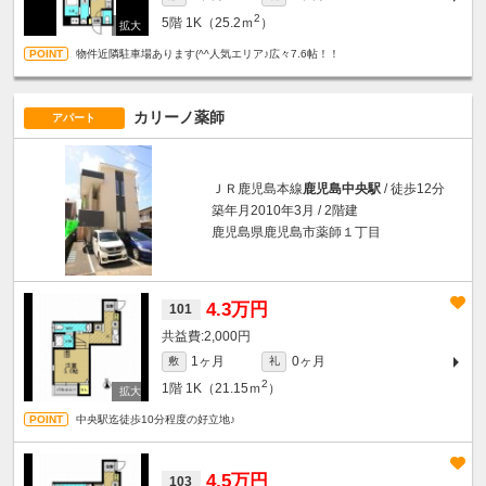
2
5階
1K（25.2ｍ
）
物件近隣駐車場あります(^^人気エリア♪広々7.6帖！！
カリーノ薬師
アパート
ＪＲ鹿児島本線
鹿児島中央駅
/ 徒歩12分
築年月2010年3月 / 2階建
鹿児島県鹿児島市薬師１丁目
4.3万円
101
2,000円
1ヶ月
0ヶ月
敷
礼
2
1階
1K（21.15ｍ
）
中央駅迄徒歩10分程度の好立地♪
4.5万円
103