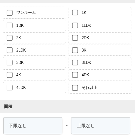
ワンルーム
1K
1DK
1LDK
2K
2DK
2LDK
3K
3DK
3LDK
4K
4DK
4LDK
それ以上
面積
～