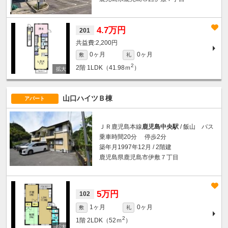
4.7万円
201
2,200円
0ヶ月
0ヶ月
敷
礼
2
2階
1LDK（41.98ｍ
）
山口ハイツＢ棟
アパート
ＪＲ鹿児島本線
鹿児島中央駅
/ 飯山 バス
乗車時間20分 停歩2分
築年月1997年12月 / 2階建
鹿児島県鹿児島市伊敷７丁目
5万円
102
1ヶ月
0ヶ月
敷
礼
2
1階
2LDK（52ｍ
）