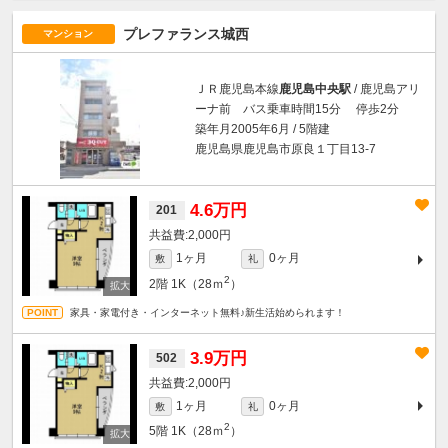
プレファランス城西
マンション
ＪＲ鹿児島本線
鹿児島中央駅
/ 鹿児島アリ
ーナ前 バス乗車時間15分 停歩2分
築年月2005年6月 / 5階建
鹿児島県鹿児島市原良１丁目13-7
4.6万円
201
2,000円
1ヶ月
0ヶ月
敷
礼
2
2階
1K（28ｍ
）
家具・家電付き・インターネット無料♪新生活始められます！
3.9万円
502
2,000円
1ヶ月
0ヶ月
敷
礼
2
5階
1K（28ｍ
）