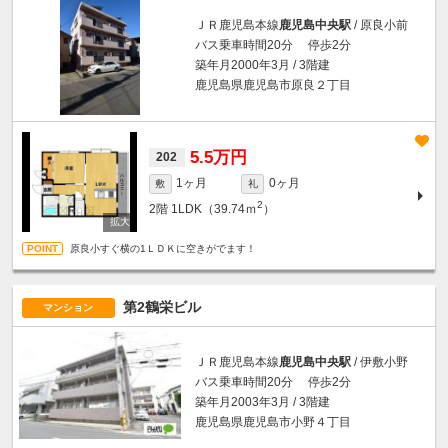
ＪＲ鹿児島本線
鹿児島中央駅
/ 原良小前
バス乗車時間20分 停歩2分
築年月2000年3月 / 3階建
鹿児島県鹿児島市原良２丁目
5.5万円
202
1ヶ月
0ヶ月
敷
礼
2
2階
1LDK（39.74ｍ
）
原良小すぐ横の1ＬＤＫに空きがでます！
第2鶴栄ビル
マンション
ＪＲ鹿児島本線
鹿児島中央駅
/ 伊敷小野
バス乗車時間20分 停歩2分
築年月2003年3月 / 3階建
鹿児島県鹿児島市小野４丁目