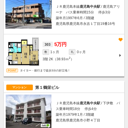
ＪＲ鹿児島本線
鹿児島中央駅
/ 鹿児島アリ
ーナ バス乗車時間15分 停歩3分
築年月1997年6月 / 3階建
鹿児島県鹿児島市永吉１丁目19番16号
5万円
303
1ヶ月
0ヶ月
敷
礼
2
3階
2K（38.93ｍ
）
タイヨー・銀行まで徒歩3分の好立地！
第１鶴栄ビル
マンション
ＪＲ鹿児島本線
鹿児島中央駅
/ 下伊敷 バ
ス乗車時間18分 停歩4分
築年月1979年1月 / 3階建
鹿児島県鹿児島市小野４丁目