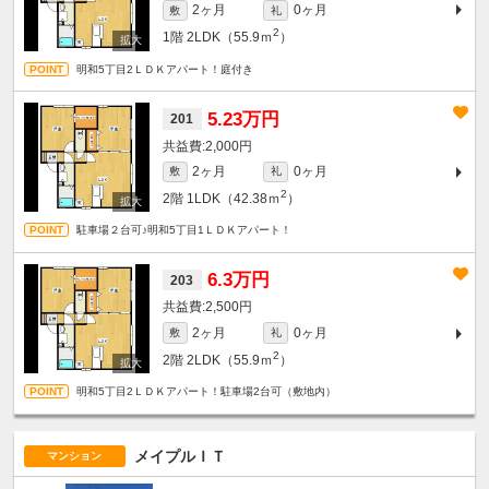
2ヶ月
0ヶ月
敷
礼
2
1階
2LDK（55.9ｍ
）
明和5丁目2ＬＤＫアパート！庭付き
5.23万円
201
2,000円
2ヶ月
0ヶ月
敷
礼
2
2階
1LDK（42.38ｍ
）
駐車場２台可♪明和5丁目1ＬＤＫアパート！
6.3万円
203
2,500円
2ヶ月
0ヶ月
敷
礼
2
2階
2LDK（55.9ｍ
）
明和5丁目2ＬＤＫアパート！駐車場2台可（敷地内）
メイプルＩＴ
マンション