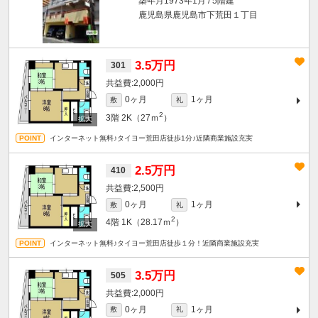
築年月1973年1月 / 5階建
鹿児島県鹿児島市下荒田１丁目
3.5万円
301
2,000円
0ヶ月
1ヶ月
敷
礼
2
3階
2K（27ｍ
）
インターネット無料♪タイヨー荒田店徒歩1分♪近隣商業施設充実
2.5万円
410
2,500円
0ヶ月
1ヶ月
敷
礼
2
4階
1K（28.17ｍ
）
インターネット無料♪タイヨー荒田店徒歩１分！近隣商業施設充実
3.5万円
505
2,000円
0ヶ月
1ヶ月
敷
礼