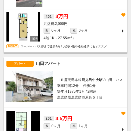
3万円
401
2,000円
0ヶ月
0ヶ月
敷
礼
2
4階
1K（27.55ｍ
）
スーパー・バス停まで徒歩2分！お買い物や通勤通学にもオススメ
山田アパート
アパート
ＪＲ鹿児島本線
鹿児島中央駅
/ 山田 バス
乗車時間12分 停歩1分
築年月1975年1月 / 2階建
鹿児島県鹿児島市原良５丁目
3.5万円
201
0ヶ月
1ヶ月
敷
礼