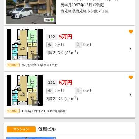
築年月1997年12月 / 2階建
鹿児島県鹿児島市伊敷７丁目
5万円
102
0ヶ月
0ヶ月
敷
礼
2
1階
2LDK（52ｍ
）
あけぼの近く駐車場1台付
5万円
201
0ヶ月
0ヶ月
敷
礼
2
2階
2LDK（52ｍ
）
駐車場１台付２ＬＤＫのお部屋♪
仮屋ビル
マンション