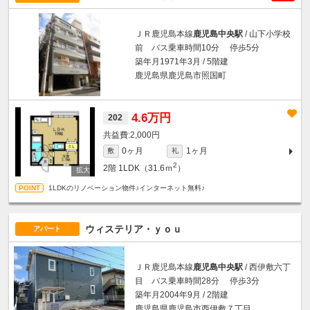
ＪＲ鹿児島本線
鹿児島中央駅
/ 山下小学校
前 バス乗車時間10分 停歩5分
築年月1971年3月 / 5階建
鹿児島県鹿児島市照国町
4.6万円
202
2,000円
0ヶ月
1ヶ月
敷
礼
2
2階
1LDK（31.6ｍ
）
1LDKのリノベーション物件♪インターネット無料♪
ウィステリア・ｙｏｕ
アパート
ＪＲ鹿児島本線
鹿児島中央駅
/ 西伊敷六丁
目 バス乗車時間28分 停歩3分
築年月2004年9月 / 2階建
鹿児島県鹿児島市西伊敷７丁目