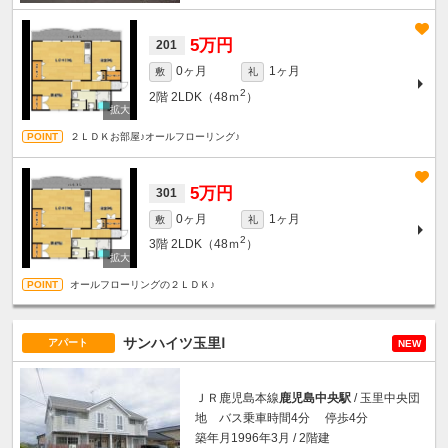
5万円
201
0ヶ月
1ヶ月
敷
礼
2
2階
2LDK（48ｍ
）
２ＬＤＫお部屋♪オールフローリング♪
5万円
301
0ヶ月
1ヶ月
敷
礼
2
3階
2LDK（48ｍ
）
オールフローリングの２ＬＤＫ♪
サンハイツ玉里Ⅰ
アパート
NEW
ＪＲ鹿児島本線
鹿児島中央駅
/ 玉里中央団
地 バス乗車時間4分 停歩4分
築年月1996年3月 / 2階建