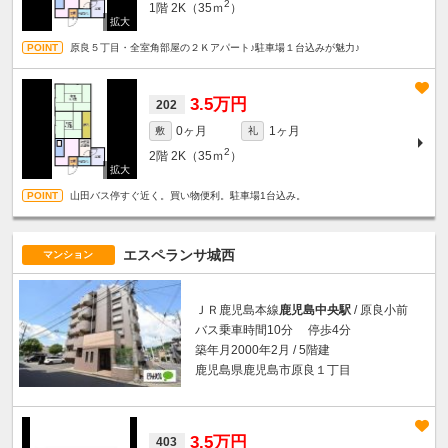
2
1階
2K（35ｍ
）
原良５丁目・全室角部屋の２Ｋアパート♪駐車場１台込みが魅力♪
3.5万円
202
0ヶ月
1ヶ月
敷
礼
2
2階
2K（35ｍ
）
山田バス停すぐ近く。買い物便利。駐車場1台込み。
エスペランサ城西
マンション
ＪＲ鹿児島本線
鹿児島中央駅
/ 原良小前
バス乗車時間10分 停歩4分
築年月2000年2月 / 5階建
鹿児島県鹿児島市原良１丁目
3.5万円
403