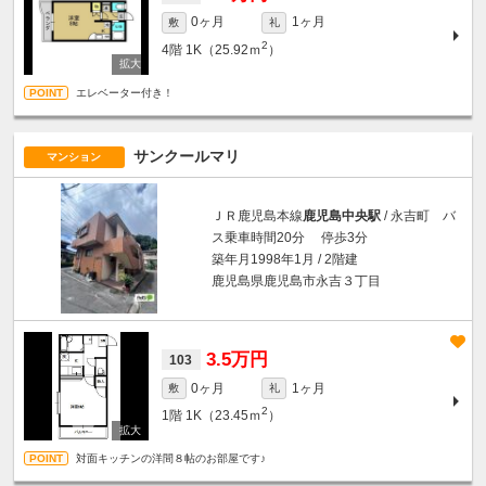
0ヶ月
1ヶ月
敷
礼
2
4階
1K（25.92ｍ
）
エレベーター付き！
サンクールマリ
マンション
ＪＲ鹿児島本線
鹿児島中央駅
/ 永吉町 バ
ス乗車時間20分 停歩3分
築年月1998年1月 / 2階建
鹿児島県鹿児島市永吉３丁目
3.5万円
103
0ヶ月
1ヶ月
敷
礼
2
1階
1K（23.45ｍ
）
対面キッチンの洋間８帖のお部屋です♪