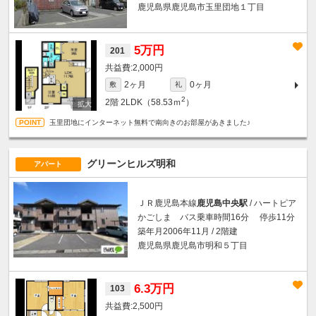
鹿児島県鹿児島市玉里団地１丁目
5万円
201
2,000円
2ヶ月
0ヶ月
敷
礼
2
2階
2LDK（58.53ｍ
）
玉里団地にインターネット無料で南向きのお部屋があきました♪
グリーンヒルズ明和
アパート
ＪＲ鹿児島本線
鹿児島中央駅
/ ハートピア
かごしま バス乗車時間16分 停歩11分
築年月2006年11月 / 2階建
鹿児島県鹿児島市明和５丁目
6.3万円
103
2,500円