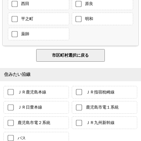
西田
原良
平之町
明和
薬師
住みたい沿線
ＪＲ鹿児島本線
ＪＲ指宿枕崎線
ＪＲ日豊本線
鹿児島市電１系統
鹿児島市電２系統
ＪＲ九州新幹線
バス