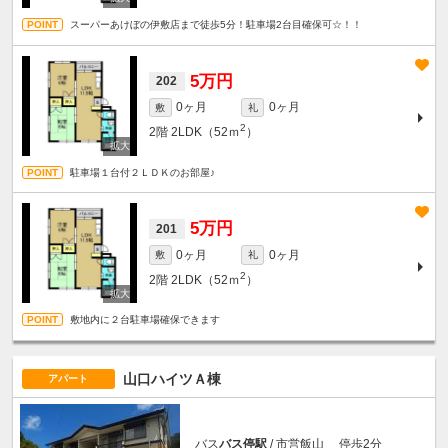
スーパーあけぼの伊敷店まで徒歩5分！駐車場2台目確保可☆！！
5万円
202
0ヶ月
0ヶ月
敷
礼
2
2階
2LDK（52ｍ
）
駐車場１台付２ＬＤＫのお部屋♪
5万円
201
0ヶ月
0ヶ月
敷
礼
2
2階
2LDK（52ｍ
）
敷地内に２台駐車場確保できます
山口ハイツＡ棟
アパート
バス
バス停駅
/ 市営飯山 停歩2分