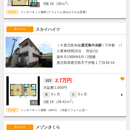
2
5階
2K（30ｍ
）
インターネット無料♪リフォーム済みの２Ｋお部屋♪
スカイハイツ
アパート
ＪＲ鹿児島本線
鹿児島中央駅
/ 下伊敷 バ
ス乗車時間20分 停歩2分
築年月1988年6月 / 2階建
鹿児島県鹿児島市下伊敷１丁目48-16
2.7万円
103
1,000円
0ヶ月
0ヶ月
敷
礼
2
1階
1K（28.42ｍ
）
インターネット無料（Wi-Fi）！内装リフォーム済！
メゾンさくら
アパート