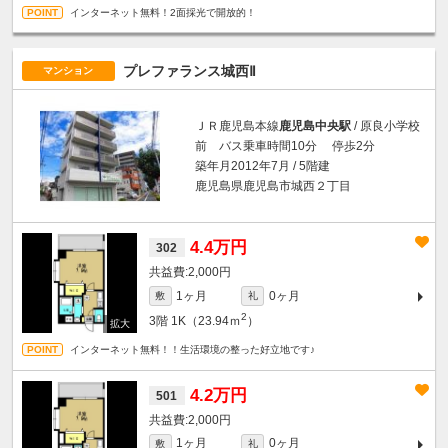
インターネット無料！2面採光で開放的！
プレファランス城西Ⅱ
マンション
ＪＲ鹿児島本線
鹿児島中央駅
/ 原良小学校
前 バス乗車時間10分 停歩2分
築年月2012年7月 / 5階建
鹿児島県鹿児島市城西２丁目
4.4万円
302
2,000円
1ヶ月
0ヶ月
敷
礼
2
3階
1K（23.94ｍ
）
インターネット無料！！生活環境の整った好立地です♪
4.2万円
501
2,000円
1ヶ月
0ヶ月
敷
礼