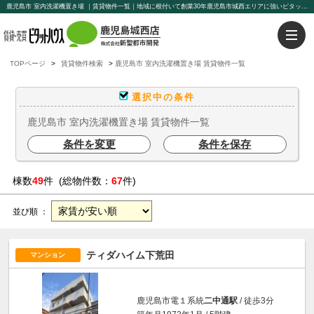
鹿児島市 室内洗濯機置き場 ｜賃貸物件一覧｜地域に根付いて創業30年鹿児島市城西エリアに強いピタットハウス鹿児島城西店【新聖都市開発】豊富な物件を取り揃えております。賃貸管理もお任せください。
TOPページ
賃貸物件検索
鹿児島市 室内洗濯機置き場 賃貸物件一覧
選択中の条件
鹿児島市 室内洗濯機置き場 賃貸物件一覧
条件を変更
条件を保存
棟数
49
件 (総物件数：
67
件)
並び順 ：
ティダハイム下荒田
マンション
鹿児島市電１系統
二中通駅
/ 徒歩3分