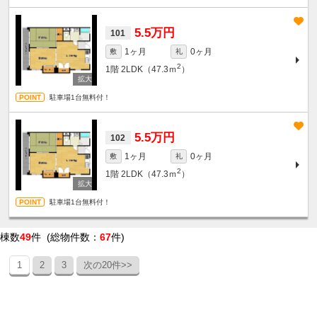
5.5万円
101
1ヶ月
0ヶ月
敷
礼
2
1階
2LDK（47.3ｍ
）
駐車場1台無料付！
5.5万円
102
1ヶ月
0ヶ月
敷
礼
2
1階
2LDK（47.3ｍ
）
駐車場1台無料付！
棟数
49
件 (総物件数：
67
件)
1
2
3
次の20件>>
条件を絞り込む