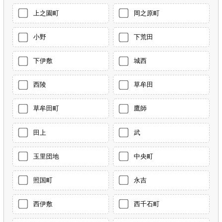
上之園町
岡之原町
小野
下荒田
下伊敷
城西
西陵
草牟田
草牟田町
鷹師
田上
武
玉里団地
中央町
照国町
永吉
西伊敷
西千石町