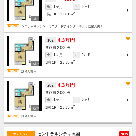
1ヶ月
0ヶ月
敷
礼
2
1階
1K（21.01ｍ
）
システムキッチン、モニター付きインターホンと設備充実！
4.3万円
102
2,000円
1ヶ月
0ヶ月
敷
礼
2
1階
1K（21.15ｍ
）
設備充実☆
4.3万円
202
2,000円
1ヶ月
0ヶ月
敷
礼
2
2階
1K（21.15ｍ
）
設備充実☆
セントラルシティ照国
マンション
NEW