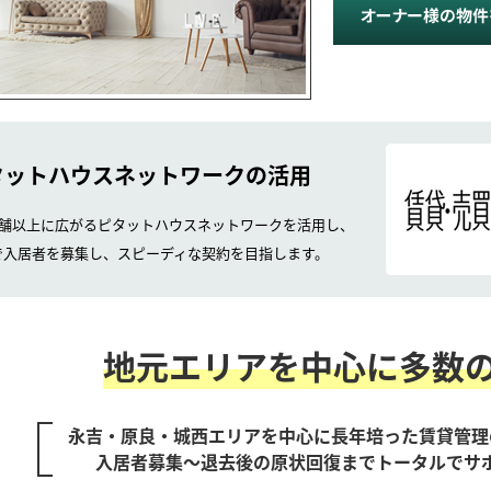
タットハウス
ネットワークの活用
店舗以上に広がるピタットハウス
ネットワークを活用し、
で入居者を募集し、スピーディな
契約を目指します。
地元エリアを中心に
多数
永吉・原良・城西エリアを中心に長年
培った賃貸管理
入居者募集～退去後の原状回復まで
トータルでサ