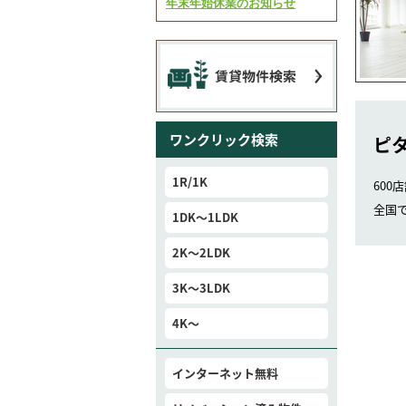
ワンクリック検索
ピ
1R/1K
600
全国
1DK～1LDK
2K～2LDK
3K～3LDK
4K～
インターネット無料