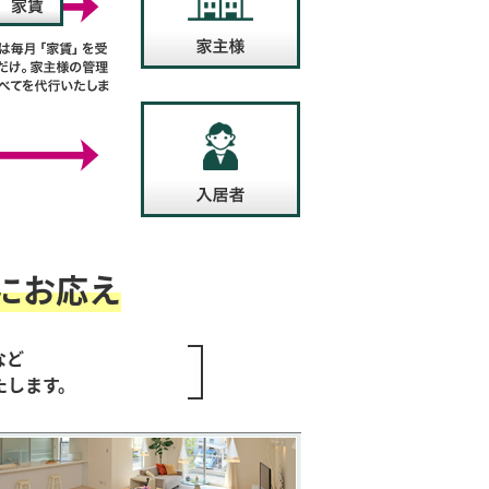
にお応え
など
たします。