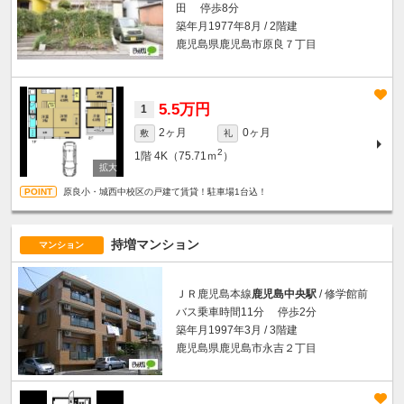
田 停歩8分
築年月1977年8月 / 2階建
鹿児島県鹿児島市原良７丁目
5.5万円
1
2ヶ月
0ヶ月
敷
礼
2
1階
4K（75.71ｍ
）
原良小・城西中校区の戸建て賃貸！駐車場1台込！
持増マンション
マンション
ＪＲ鹿児島本線
鹿児島中央駅
/ 修学館前
バス乗車時間11分 停歩2分
築年月1997年3月 / 3階建
鹿児島県鹿児島市永吉２丁目