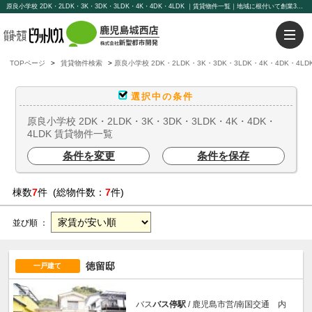
原良小学校 2DK・2LDK・3K・3DK・3LDK・4K・4DK・4LDK ｜賃貸物件一覧｜地域に根付いて創業30年鹿児島市城西エリアに強いピタットハウス鹿児島城西店【新聖都市開発】豊富な物件を取り揃えております。賃貸管理もお任せください。
TOPページ
賃貸物件検索
原良小学校 2DK・2LDK・3K・3DK・3LDK・4K・4DK・4L
選択中の条件
原良小学校 2DK・2LDK・3K・3DK・3LDK・4K・4DK・
4LDK 賃貸物件一覧
条件を変更
条件を保存
棟数
7
件 (総物件数：
7
件)
並び順 ：
徳留邸
一戸建て
バス
バス停駅
/ 鹿児島市営/南国交通 内