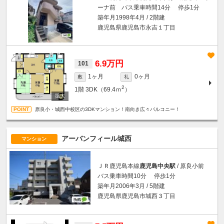
ーナ前 バス乗車時間14分 停歩1分
築年月1998年4月 / 2階建
鹿児島県鹿児島市永吉１丁目
6.9万円
101
1ヶ月
0ヶ月
敷
礼
2
1階
3DK（69.4ｍ
）
原良小・城西中校区の3DKマンション！南向き広々バルコニー！
アーバンフィール城西
マンション
ＪＲ鹿児島本線
鹿児島中央駅
/ 原良小前
バス乗車時間10分 停歩1分
築年月2006年3月 / 5階建
鹿児島県鹿児島市城西３丁目