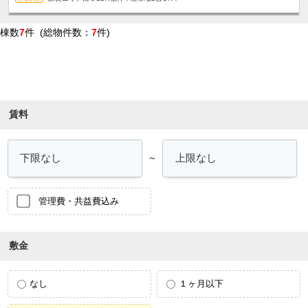
棟数
7
件 (総物件数：
7
件)
条件を絞り込む
賃料
～
管理費・共益費込み
敷金
なし
１ヶ月以下