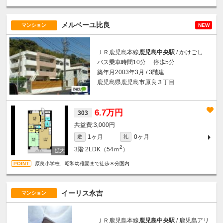
メルベーユ比良
マンション
NEW
ＪＲ鹿児島本線
鹿児島中央駅
/ かけごし
バス乗車時間10分 停歩5分
築年月2003年3月 / 3階建
鹿児島県鹿児島市原良３丁目
6.7万円
303
3,000円
1ヶ月
0ヶ月
敷
礼
2
3階
2LDK（54ｍ
）
原良小学校、昭和幼稚園まで徒歩８分圏内
イーリス永吉
マンション
ＪＲ鹿児島本線
鹿児島中央駅
/ 鹿児島アリ