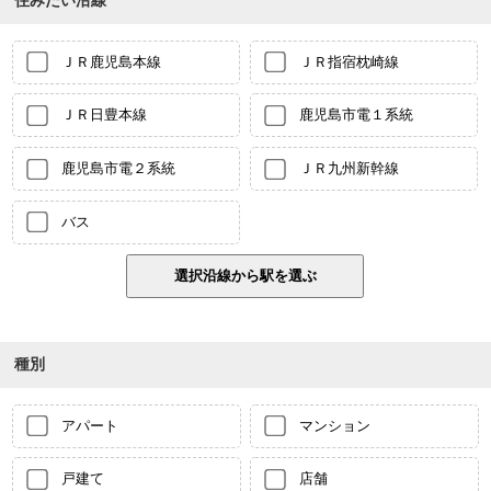
住みたい沿線
ＪＲ鹿児島本線
ＪＲ指宿枕崎線
ＪＲ日豊本線
鹿児島市電１系統
鹿児島市電２系統
ＪＲ九州新幹線
バス
種別
アパート
マンション
戸建て
店舗