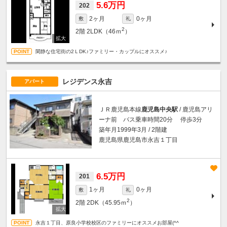
5.6万円
202
2ヶ月
0ヶ月
敷
礼
2
2階
2LDK（46ｍ
）
閑静な住宅街の2ＬDK♪ファミリー・カップルにオススメ♪
レジデンス永吉
アパート
ＪＲ鹿児島本線
鹿児島中央駅
/ 鹿児島アリ
ーナ前 バス乗車時間20分 停歩3分
築年月1999年3月 / 2階建
鹿児島県鹿児島市永吉１丁目
6.5万円
201
1ヶ月
0ヶ月
敷
礼
2
2階
2DK（45.95ｍ
）
永吉１丁目、原良小学校校区のファミリーにオススメお部屋(^^