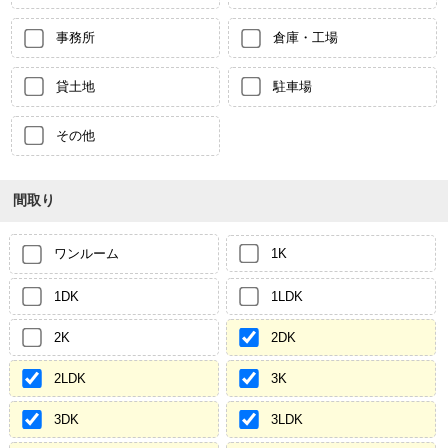
事務所
倉庫・工場
貸土地
駐車場
その他
間取り
ワンルーム
1K
1DK
1LDK
2K
2DK
2LDK
3K
3DK
3LDK