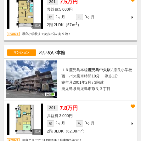
7.5万円
201
5,000円
2ヶ月
0ヶ月
敷
礼
2
2階
2LDK（57ｍ
）
原良小学校まで徒歩2分の好立地！
れいめい本館
マンション
ＪＲ鹿児島本線
鹿児島中央駅
/ 原良小学校
西 バス乗車時間10分 停歩1分
築年月2001年2月 / 3階建
鹿児島県鹿児島市原良３丁目
7.8万円
201
3,000円
2ヶ月
0ヶ月
敷
礼
2
2階
3LDK（62.08ｍ
）
原良エリアに３LDK物件！駐車場2台OK！