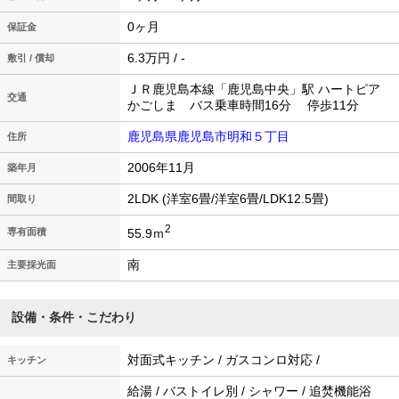
0ヶ月
保証金
6.3万円 / -
敷引 / 償却
ＪＲ鹿児島本線「鹿児島中央」駅 ハートピア
交通
かごしま バス乗車時間16分 停歩11分
鹿児島県鹿児島市明和５丁目
住所
2006年11月
築年月
2LDK (洋室6畳/洋室6畳/LDK12.5畳)
間取り
2
55.9ｍ
専有面積
南
主要採光面
設備・条件・こだわり
対面式キッチン / ガスコンロ対応 /
キッチン
給湯 / バストイレ別 / シャワー / 追焚機能浴