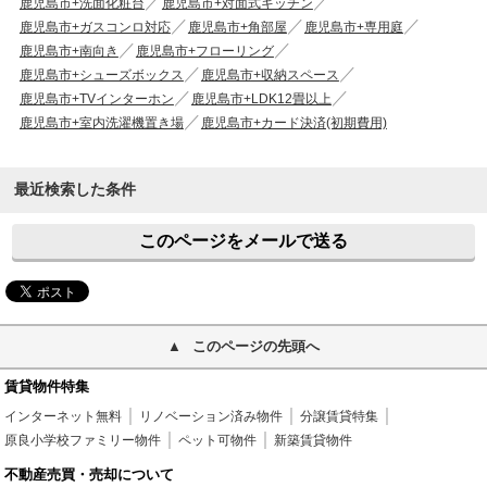
鹿児島市+洗面化粧台
鹿児島市+対面式キッチン
鹿児島市+ガスコンロ対応
鹿児島市+角部屋
鹿児島市+専用庭
鹿児島市+南向き
鹿児島市+フローリング
鹿児島市+シューズボックス
鹿児島市+収納スペース
鹿児島市+TVインターホン
鹿児島市+LDK12畳以上
鹿児島市+室内洗濯機置き場
鹿児島市+カード決済(初期費用)
最近検索した条件
このページをメールで送る
このページの先頭へ
賃貸物件特集
インターネット無料
リノベーション済み物件
分譲賃貸特集
原良小学校ファミリー物件
ペット可物件
新築賃貸物件
不動産売買・売却について