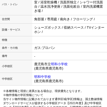
室 / 浴室乾燥機 / 洗面所独立 / シャワー付洗面
バス・トイレ
台 / 温水洗浄便座 / 洗面化粧台 / 室内洗濯機置
き場 /
角部屋 / 専用庭 / 南向き / フローリング /
住空間
シューズボックス / 収納スペース / TVインター
設備・サービス
ホン /
特徴
ガス:プロパン
条件・その他
-
備考
鹿児島市立
明和小学校
小学校区
(鹿児島県鹿児島市)
明和中学校
中学校区
(鹿児島県鹿児島市)
※各種情報と現状に差異がある場合は、現状優先となります。
※物件情報の学区情報について
当サイト物件情報に記載されております通学区域(学区)情報は、国土数値情報
ダウンロードサービスが提供する小学校区データ【2021年度】及び中学校区