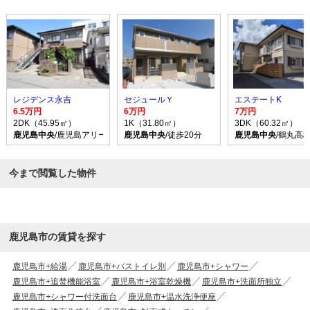
レジデンス永吉
セジュールＹ
エステートK
6.5万円
6万円
7万円
2DK（45.95㎡）
1K（31.80㎡）
3DK（60.32㎡）
鹿児島中央
/鹿児島アリーナ前 バス乗車時間20分 停歩3分
鹿児島中央
/徒歩20分
鹿児島中央
/鶴丸高
今まで閲覧した物件
鹿児島市の賃貸を探す
鹿児島市+給湯
鹿児島市+バストイレ別
鹿児島市+シャワー
鹿児島市+追焚機能浴室
鹿児島市+浴室乾燥機
鹿児島市+洗面所独立
鹿児島市+シャワー付洗面台
鹿児島市+温水洗浄便座