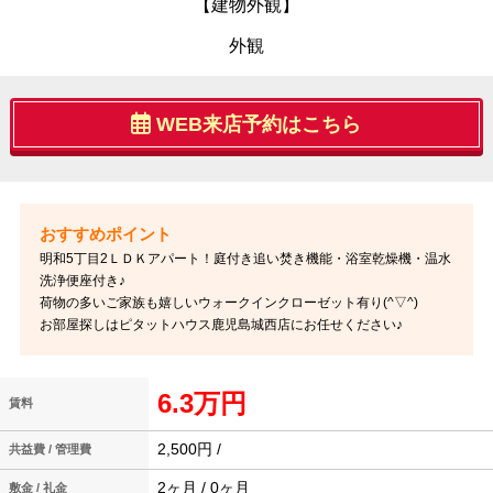
【建物外観】
外観
WEB来店予約はこちら
明和5丁目2ＬＤＫアパート！庭付き追い焚き機能・浴室乾燥機・温水
洗浄便座付き♪
荷物の多いご家族も嬉しいウォークインクローゼット有り(^▽^)
お部屋探しはピタットハウス鹿児島城西店にお任せください♪
6.3万円
賃料
2,500円 /
共益費 / 管理費
2ヶ月 / 0ヶ月
敷金 / 礼金