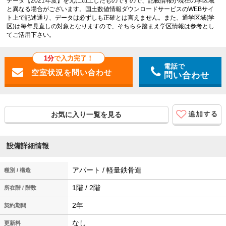
データ【2021年度】を元に加工したものですので、記載情報が現在の学区域
と異なる場合がございます。国土数値情報ダウンロードサービスのWEBサイ
ト上で記述通り、データは必ずしも正確とは言えません。また、通学区域(学
区)は毎年見直しの対象となりますので、そちらを踏まえ学区情報は参考とし
てご活用下さい。
1分
で入力完了！
電話で
問い合わせ
お気に入り一覧を見る
設備詳細情報
アパート / 軽量鉄骨造
種別 / 構造
1階 / 2階
所在階 / 階数
2年
契約期間
なし
更新料