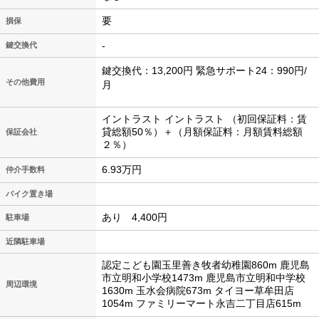
要
損保
-
鍵交換代
鍵交換代：13,200円 緊急サポート24：990円/
その他費用
月
イントラスト イントラスト （初回保証料：賃
貸総額50％）＋（月額保証料：月額賃料総額
保証会社
２％）
6.93万円
仲介手数料
バイク置き場
あり 4,400円
駐車場
近隣駐車場
認定こども園玉里善き牧者幼稚園860m 鹿児島
市立明和小学校1473m 鹿児島市立明和中学校
周辺環境
1630m 玉水会病院673m タイヨー草牟田店
1054m ファミリーマート永吉二丁目店615m