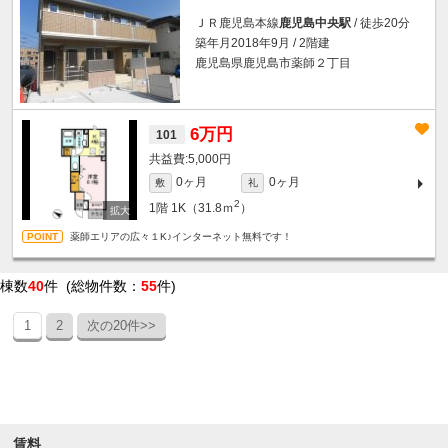
ＪＲ鹿児島本線
鹿児島中央駅
/ 徒歩20分
築年月2018年9月 / 2階建
鹿児島県鹿児島市薬師２丁目
6万円
101
5,000円
0ヶ月
0ヶ月
敷
礼
2
1階
1K（31.8ｍ
）
薬師エリアの広々１K♪インターネット無料です！
棟数
40
件 (総物件数：
55
件)
1
2
次の20件>>
条件を絞り込む
賃料