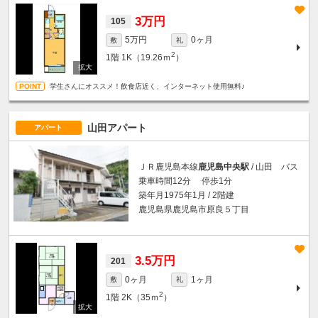
3万円
105
5万円
0ヶ月
敷
礼
2
1階
1K（19.26ｍ
）
学生さんにオススメ！飲食店近く、インターネット使用無料♪
山田アパート
アパート
ＪＲ鹿児島本線
鹿児島中央駅
/ 山田 バス
乗車時間12分 停歩1分
築年月1975年1月 / 2階建
鹿児島県鹿児島市原良５丁目
3.5万円
201
0ヶ月
1ヶ月
敷
礼
2
1階
2K（35ｍ
）