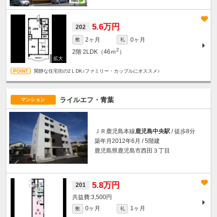
5.6万円
202
2ヶ月
0ヶ月
敷
礼
2
2階
2LDK（46ｍ
）
閑静な住宅街の2ＬDK♪ファミリー・カップルにオススメ♪
ライルエフ・青葉
マンション
ＪＲ鹿児島本線
鹿児島中央駅
/ 徒歩8分
築年月2012年6月 / 5階建
鹿児島県鹿児島市西田３丁目
5.8万円
201
3,500円
0ヶ月
1ヶ月
敷
礼