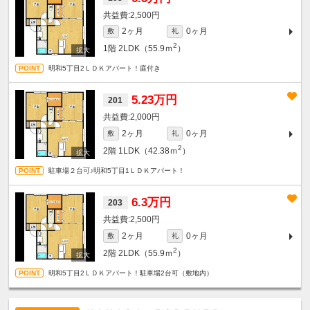
2,500円
2ヶ月
0ヶ月
敷
礼
2
1階
2LDK（55.9ｍ
）
明和5丁目2ＬＤＫアパート！庭付き
5.23万円
201
2,000円
2ヶ月
0ヶ月
敷
礼
2
2階
1LDK（42.38ｍ
）
駐車場２台可♪明和5丁目1ＬＤＫアパート！
6.3万円
203
2,500円
2ヶ月
0ヶ月
敷
礼
2
2階
2LDK（55.9ｍ
）
明和5丁目2ＬＤＫアパート！駐車場2台可（敷地内）