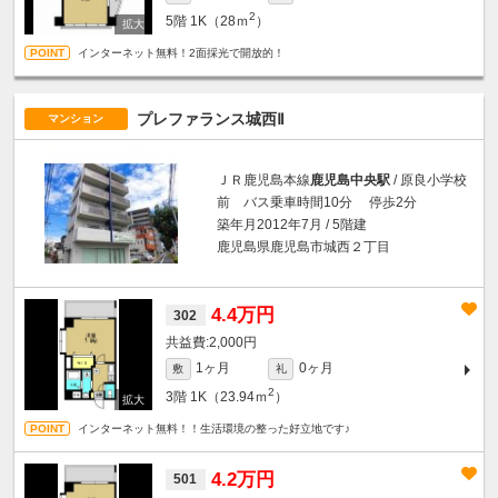
2
5階
1K（28ｍ
）
インターネット無料！2面採光で開放的！
プレファランス城西Ⅱ
マンション
ＪＲ鹿児島本線
鹿児島中央駅
/ 原良小学校
前 バス乗車時間10分 停歩2分
築年月2012年7月 / 5階建
鹿児島県鹿児島市城西２丁目
4.4万円
302
2,000円
1ヶ月
0ヶ月
敷
礼
2
3階
1K（23.94ｍ
）
インターネット無料！！生活環境の整った好立地です♪
4.2万円
501