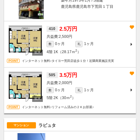
築年月1973年1月 / 5階建
鹿児島県鹿児島市下荒田１丁目
2.5万円
410
2,500円
0ヶ月
1ヶ月
敷
礼
2
4階
1K（28.17ｍ
）
インターネット無料♪タイヨー荒田店徒歩１分！近隣商業施設充実
3.5万円
505
2,000円
0ヶ月
1ヶ月
敷
礼
2
5階
2K（30ｍ
）
インターネット無料♪リフォーム済みの２Ｋお部屋♪
ラピュタ
マンション