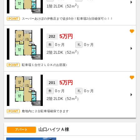
2
1階
2LDK（52ｍ
）
スーパーあけぼの伊敷店まで徒歩5分！駐車場2台目確保可☆！！
5万円
202
0ヶ月
0ヶ月
敷
礼
2
2階
2LDK（52ｍ
）
駐車場１台付２ＬＤＫのお部屋♪
5万円
201
0ヶ月
0ヶ月
敷
礼
2
2階
2LDK（52ｍ
）
敷地内に２台駐車場確保できます
山口ハイツＡ棟
アパート