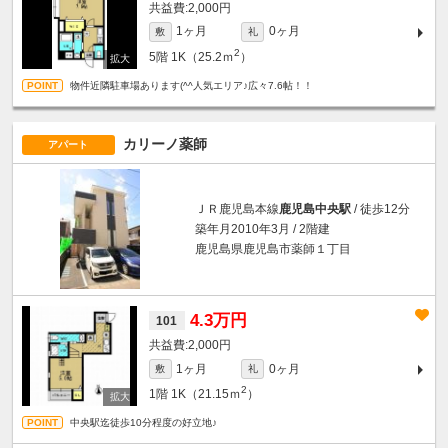
2,000円
1ヶ月
0ヶ月
敷
礼
2
5階
1K（25.2ｍ
）
物件近隣駐車場あります(^^人気エリア♪広々7.6帖！！
カリーノ薬師
アパート
ＪＲ鹿児島本線
鹿児島中央駅
/ 徒歩12分
築年月2010年3月 / 2階建
鹿児島県鹿児島市薬師１丁目
4.3万円
101
2,000円
1ヶ月
0ヶ月
敷
礼
2
1階
1K（21.15ｍ
）
中央駅迄徒歩10分程度の好立地♪