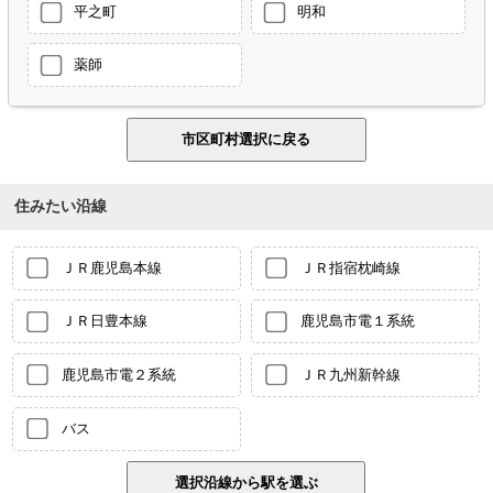
平之町
明和
薬師
住みたい沿線
ＪＲ鹿児島本線
ＪＲ指宿枕崎線
ＪＲ日豊本線
鹿児島市電１系統
鹿児島市電２系統
ＪＲ九州新幹線
バス