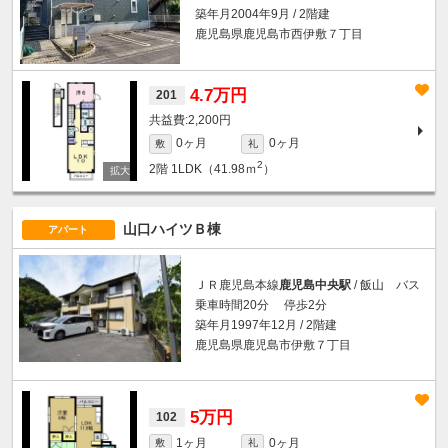
築年月2004年9月 / 2階建
鹿児島県鹿児島市西伊敷７丁目
4.7万円
201
2,200円
0ヶ月
0ヶ月
敷
礼
2
2階
1LDK（41.98ｍ
）
山口ハイツＢ棟
アパート
ＪＲ鹿児島本線
鹿児島中央駅
/ 飯山 バス
乗車時間20分 停歩2分
築年月1997年12月 / 2階建
鹿児島県鹿児島市伊敷７丁目
5万円
102
1ヶ月
0ヶ月
敷
礼