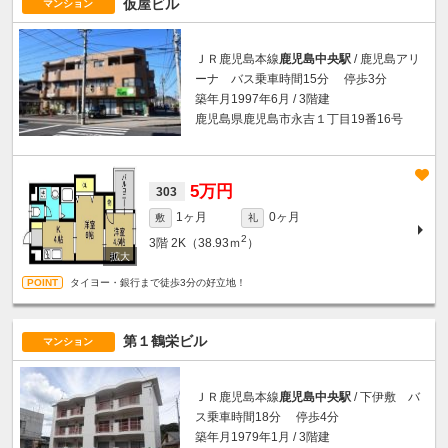
仮屋ビル
マンション
ＪＲ鹿児島本線
鹿児島中央駅
/ 鹿児島アリ
ーナ バス乗車時間15分 停歩3分
築年月1997年6月 / 3階建
鹿児島県鹿児島市永吉１丁目19番16号
5万円
303
1ヶ月
0ヶ月
敷
礼
2
3階
2K（38.93ｍ
）
タイヨー・銀行まで徒歩3分の好立地！
第１鶴栄ビル
マンション
ＪＲ鹿児島本線
鹿児島中央駅
/ 下伊敷 バ
ス乗車時間18分 停歩4分
築年月1979年1月 / 3階建