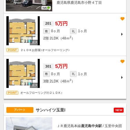
鹿児島県鹿児島市小野４丁目
5万円
201
0ヶ月
1ヶ月
敷
礼
2
2階
2LDK（48ｍ
）
２ＬＤＫお部屋♪オールフローリング♪
5万円
301
0ヶ月
1ヶ月
敷
礼
2
3階
2LDK（48ｍ
）
オールフローリングの２ＬＤＫ♪
サンハイツ玉里Ⅰ
アパート
NEW
ＪＲ鹿児島本線
鹿児島中央駅
/ 玉里中央団