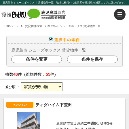
鹿児島市 シューズボックス ｜賃貸物件一覧｜地域に根付いて創業30年鹿児島市城西エリアに強いピタットハウス鹿児島城西店【新聖都市開発】豊富な物件を取り揃えております。賃貸管理もお任せください。
TOPページ
賃貸物件検索
鹿児島市 シューズボックス 賃貸物件一覧
選択中の条件
鹿児島市 シューズボックス 賃貸物件一覧
条件を変更
条件を保存
棟数
40
件 (総物件数：
55
件)
並び順 ：
ティダハイム下荒田
マンション
鹿児島市電１系統
二中通駅
/ 徒歩3分