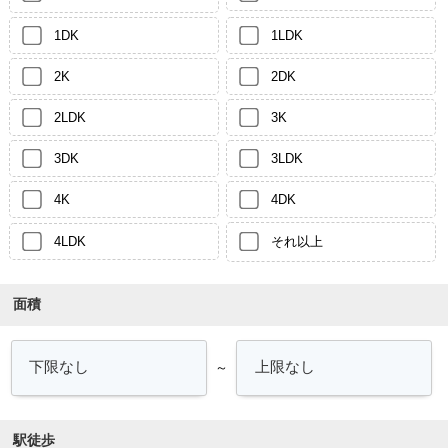
1DK
1LDK
2K
2DK
2LDK
3K
3DK
3LDK
4K
4DK
4LDK
それ以上
面積
～
駅徒歩