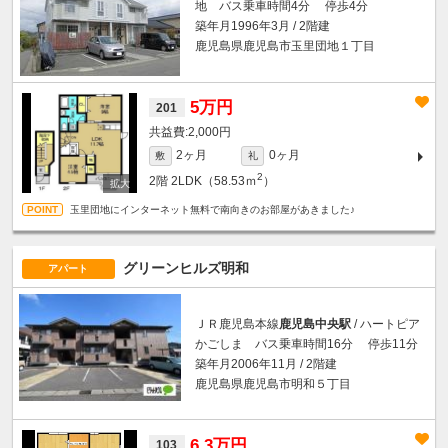
地 バス乗車時間4分 停歩4分
築年月1996年3月 / 2階建
鹿児島県鹿児島市玉里団地１丁目
5万円
201
2,000円
2ヶ月
0ヶ月
敷
礼
2
2階
2LDK（58.53ｍ
）
玉里団地にインターネット無料で南向きのお部屋があきました♪
グリーンヒルズ明和
アパート
ＪＲ鹿児島本線
鹿児島中央駅
/ ハートピア
かごしま バス乗車時間16分 停歩11分
築年月2006年11月 / 2階建
鹿児島県鹿児島市明和５丁目
6.3万円
103