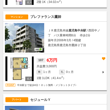
2
2階
1K（34.02ｍ
）
プレファランス鷹師
マンション
ＪＲ鹿児島本線
鹿児島中央駅
/ 西田中ノ
丁 バス乗車時間6分 停歩2分
築年月2006年3月 / 4階建
鹿児島県鹿児島市鷹師２丁目
6万円
107
3,000円
1ヶ月
0ヶ月
敷
礼
2
1階
1LDK（41.4ｍ
）
中央駅まで徒歩8分！ネット無料・メゾネットタイプ♪
セジュールＹ
アパート