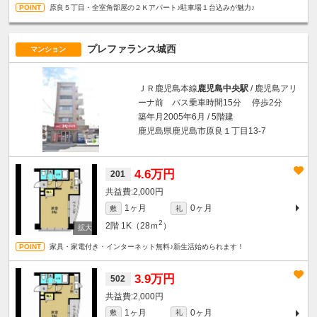
原良５丁目・全室角部屋の２Ｋアパート♪駐車場１台込みが魅力♪
プレファランス城西
マンション
ＪＲ鹿児島本線
鹿児島中央駅
/ 鹿児島アリ
ーナ前 バス乗車時間15分 停歩2分
築年月2005年6月 / 5階建
鹿児島県鹿児島市原良１丁目13-7
4.6万円
201
2,000円
1ヶ月
0ヶ月
敷
礼
2
2階
1K（28ｍ
）
家具・家電付き・インターネット無料♪新生活始められます！
3.9万円
502
2,000円
1ヶ月
0ヶ月
敷
礼