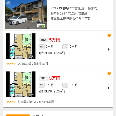
バス
バス停駅
/ 市営飯山 停歩2分
築年月1997年12月 / 2階建
鹿児島県鹿児島市伊敷７丁目
5万円
102
0ヶ月
0ヶ月
敷
礼
2
1階
2LDK（52ｍ
）
あけぼの近く駐車場1台付
5万円
201
0ヶ月
0ヶ月
敷
礼
2
2階
2LDK（52ｍ
）
駐車場１台付２ＬＤＫのお部屋♪