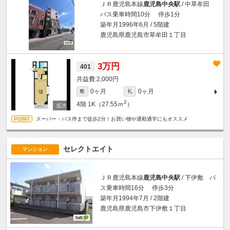
ＪＲ鹿児島本線
鹿児島中央駅
/ 中草牟田
バス乗車時間10分 停歩1分
築年月1996年6月 / 5階建
鹿児島県鹿児島市草牟田１丁目
3万円
401
2,000円
0ヶ月
0ヶ月
敷
礼
2
4階
1K（27.55ｍ
）
スーパー・バス停まで徒歩2分！お買い物や通勤通学にもオススメ
セレクトエイト
マンション
ＪＲ鹿児島本線
鹿児島中央駅
/ 下伊敷 バ
ス乗車時間16分 停歩3分
築年月1994年7月 / 2階建
鹿児島県鹿児島市下伊敷１丁目