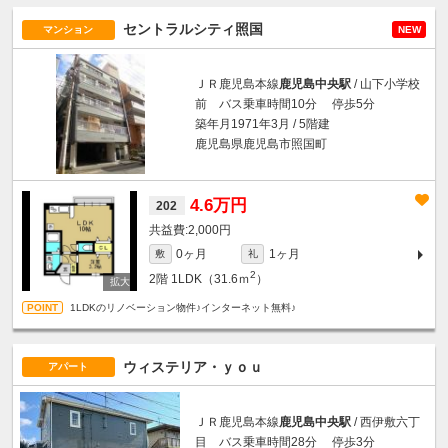
セントラルシティ照国
マンション
NEW
ＪＲ鹿児島本線
鹿児島中央駅
/ 山下小学校
前 バス乗車時間10分 停歩5分
築年月1971年3月 / 5階建
鹿児島県鹿児島市照国町
4.6万円
202
2,000円
0ヶ月
1ヶ月
敷
礼
2
2階
1LDK（31.6ｍ
）
1LDKのリノベーション物件♪インターネット無料♪
ウィステリア・ｙｏｕ
アパート
ＪＲ鹿児島本線
鹿児島中央駅
/ 西伊敷六丁
目 バス乗車時間28分 停歩3分