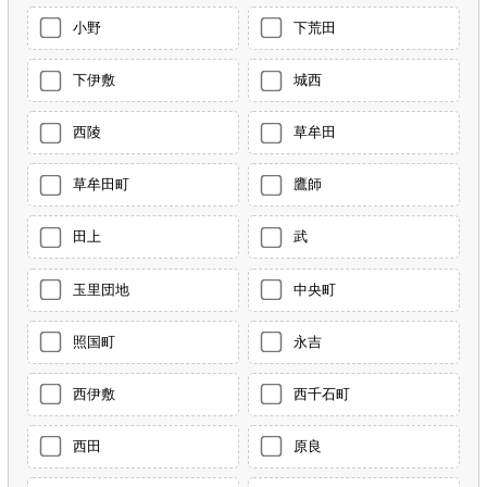
小野
下荒田
下伊敷
城西
西陵
草牟田
草牟田町
鷹師
田上
武
玉里団地
中央町
照国町
永吉
西伊敷
西千石町
西田
原良