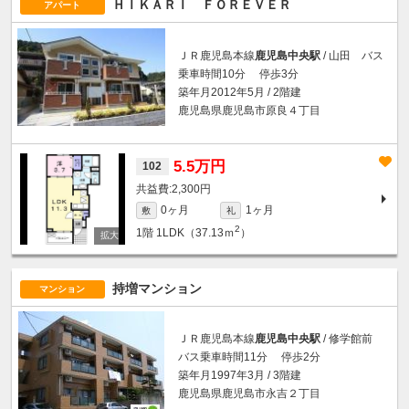
ＨＩＫＡＲＩ ＦＯＲＥＶＥＲ
アパート
ＪＲ鹿児島本線
鹿児島中央駅
/ 山田 バス
乗車時間10分 停歩3分
築年月2012年5月 / 2階建
鹿児島県鹿児島市原良４丁目
5.5万円
102
2,300円
0ヶ月
1ヶ月
敷
礼
2
1階
1LDK（37.13ｍ
）
持増マンション
マンション
ＪＲ鹿児島本線
鹿児島中央駅
/ 修学館前
バス乗車時間11分 停歩2分
築年月1997年3月 / 3階建
鹿児島県鹿児島市永吉２丁目