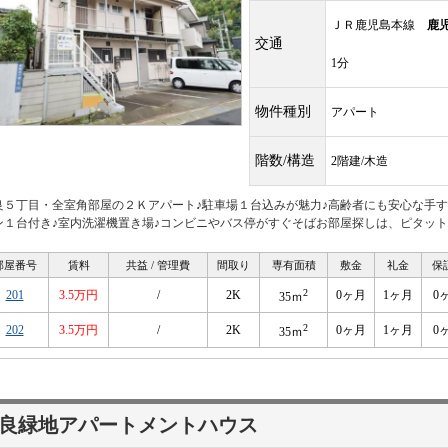
ＪＲ鹿児島本線
鹿
交通
1分
物件種別
アパート
階数/構造
2階建/木造
良５丁目・全室角部屋の２Ｋアパート♪駐車場１台込みが魅力♪高齢者にも安心な手すり
ン１台付き♪室内洗濯機置き場♪コンビニやバス停がすぐそばお部屋探しは、ピタットハ
部屋番号
賃料
共益 / 管理費
間取り
専有面積
敷金
礼金
保
2
201
3.5万円
/
2K
0ヶ月
1ヶ月
0
35ｍ
2
202
3.5万円
/
2K
0ヶ月
1ヶ月
0
35ｍ
良緑地アパートメントハウス