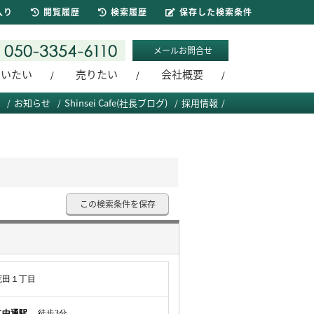
入り
閲覧履歴
検索履歴
保存した検索条件
メールお問合せ
買いたい
売りたい
会社概要
お知らせ
Shinsei Cafe(社長ブログ)
採用情報
この検索条件を保存
荒田１丁目
二中通駅
徒歩3分