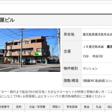
屋ビル
所在地
鹿児島県鹿児島市永吉
ＪＲ鹿児島本線
鹿
交通
15分 停歩3分
物件種別
マンション
階数/構造
3階建/RC造(鉄筋コ
イヨー・銀行まで徒歩3分の好立地！大きなクローゼットが特徴☆荷物の多い方・二
気にしなくてOK♪ お部屋探しはピタットハウス鹿児島城西店にご連絡ください♪
部屋番号
賃料
共益 / 管理費
間取り
専有面積
敷金
礼金
保