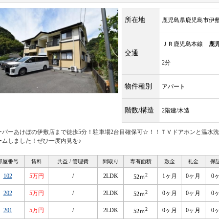
所在地
鹿児島県鹿児島市伊
ＪＲ鹿児島本線
鹿
交通
2分
物件種別
アパート
階数/構造
2階建/木造
ーパーあけぼの伊敷店まで徒歩5分！駐車場2台目確保可☆！！ＴＶドアホンと温水洗
ームしました！ぜひ一度内見を♪
部屋番号
賃料
共益 / 管理費
間取り
専有面積
敷金
礼金
保
2
102
5万円
/
2LDK
1ヶ月
0ヶ月
0
52ｍ
2
202
5万円
/
2LDK
0ヶ月
0ヶ月
0
52ｍ
2
201
5万円
/
2LDK
0ヶ月
0ヶ月
0
52ｍ