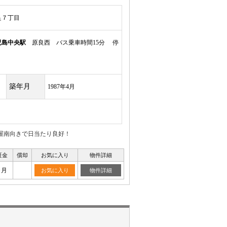
良７丁目
児島中央駅
原良西 バス乗車時間15分 停
築年月
1987年4月
部屋南向きで日当たり良好！
証金
償却
お気に入り
物件詳細
ヶ月
お気に入り
物件詳細