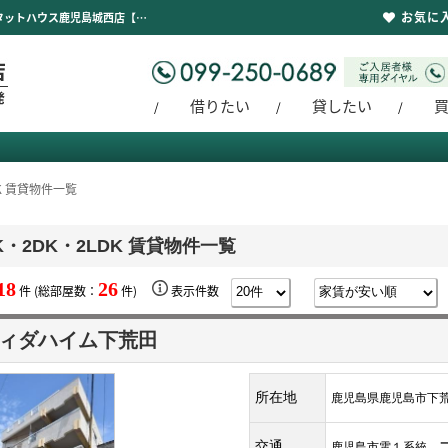
お気に
2K・2DK・2LDK 賃貸物件一覧｜地域に根付いて創業30年鹿児島市城西エリアに強いピタットハウス鹿児島城西店【新聖都市開発】豊富な物件を取り揃えております。賃貸管理もお任せください。
借りたい
貸したい
DK 賃貸物件一覧
K・2DK・2LDK 賃貸物件一覧
18
26
件 (総部屋数：
件)
表示件数
ィダハイム下荒田
所在地
鹿児島県鹿児島市下
交通
鹿児島市電１系統