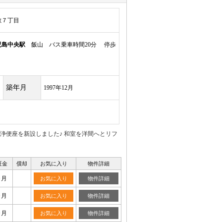
敷７丁目
児島中央駅
飯山 バス乗車時間20分 停歩
築年月
1997年12月
浄便座を新設しました♪ 和室を洋間へとリフ
証金
償却
お気に入り
物件詳細
ヶ月
お気に入り
物件詳細
ヶ月
お気に入り
物件詳細
ヶ月
お気に入り
物件詳細