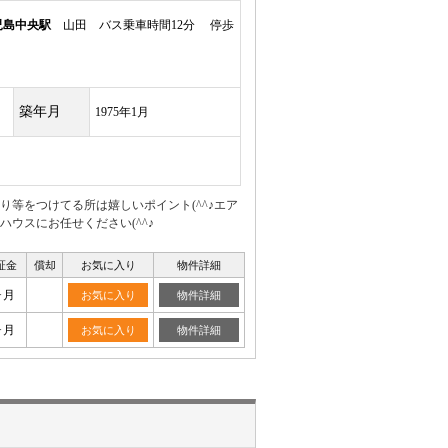
児島中央駅
山田 バス乗車時間12分 停歩
築年月
1975年1月
等をつけてる所は嬉しいポイント(^^♪エア
ウスにお任せください(^^♪
証金
償却
お気に入り
物件詳細
ヶ月
お気に入り
物件詳細
ヶ月
お気に入り
物件詳細