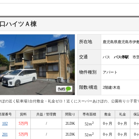
口ハイツＡ棟
所在地
鹿児島県鹿児島市伊
交通
バス
バス停駅
市営
物件種別
アパート
階数/構造
2階建/木造
けぼの近く駐車場1台付敷金・礼金ゼロ！近くにスーパーあけぼの、公園有り☆子育
部屋番号
賃料
共益 / 管理費
間取り
専有面積
敷金
礼金
保
2
102
5万円
/
2LDK
0ヶ月
0ヶ月
0
52ｍ
2
201
5万円
/
2LDK
0ヶ月
0ヶ月
0
52ｍ