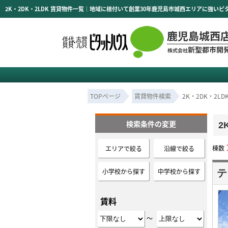
TOPページ
賃貸物件検索
2K・2DK・2L
検索条件の変更
2
棟数
エリアで絞る
沿線で絞る
小学校から探す
中学校から探す
テ
賃料
～