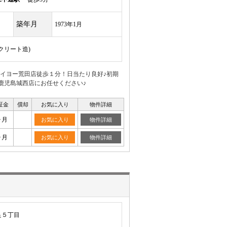
築年月
1973年1月
ンクリート造)
タイヨー荒田店徒歩１分！日当たり良好♪初期
鹿児島城西店にお任せください♪
証金
償却
お気に入り
物件詳細
ヶ月
お気に入り
物件詳細
ヶ月
お気に入り
物件詳細
良５丁目