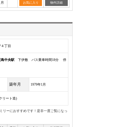
ヶ月
お気に入り
物件詳細
野４丁目
児島中央駅
下伊敷 バス乗車時間18分 停
築年月
1979年1月
ンクリート造)
ァミリーにおすすめです！是非一度ご覧になっ