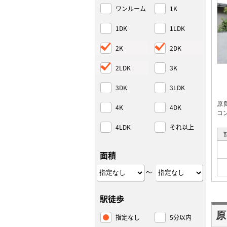
ワンルーム
1K
1DK
1LDK
2K
2DK
2LDK
3K
3DK
3LDK
原
4K
4DK
コ
4LDK
それ以上
面積
～
駅徒歩
原
指定なし
5分以内