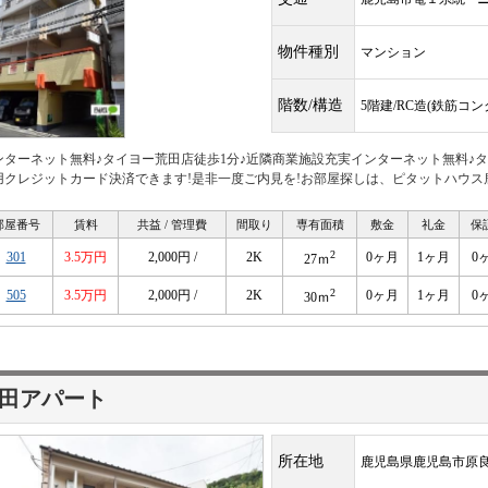
物件種別
マンション
階数/構造
5階建/RC造(鉄筋コ
ンターネット無料♪タイヨー荒田店徒歩1分♪近隣商業施設充実インターネット無料♪
用クレジットカード決済できます!是非一度ご内見を!お部屋探しは、ピタットハウス
部屋番号
賃料
共益 / 管理費
間取り
専有面積
敷金
礼金
保
2
301
3.5万円
2,000円 /
2K
0ヶ月
1ヶ月
0
27ｍ
2
505
3.5万円
2,000円 /
2K
0ヶ月
1ヶ月
0
30ｍ
田アパート
所在地
鹿児島県鹿児島市原