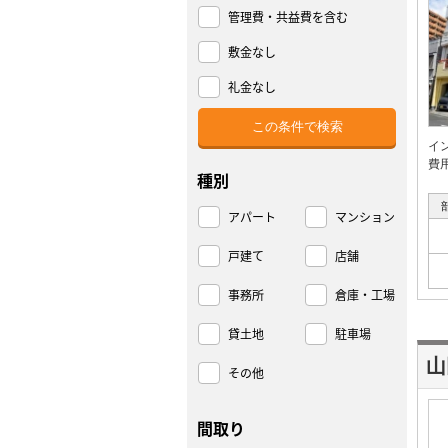
管理費・共益費を含む
敷金なし
礼金なし
イ
費
種別
アパート
マンション
戸建て
店舗
事務所
倉庫・工場
貸土地
駐車場
山
その他
間取り