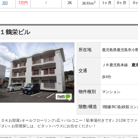
2
303
5万円
/
2K
1ヶ月
0ヶ月
0
38.93ｍ
１鶴栄ビル
所在地
鹿児島県鹿児島市小
ＪＲ鹿児島本線
鹿
交通
歩4分
物件種別
マンション
階数/構造
3階建/RC造(鉄筋コ
ＬＤＫお部屋♪オールフローリング♪広々バルコニー！駐車場付きです♪ ２LDKでフ
下さい♪ お部屋探しは、ピタットハウスにお任せください！