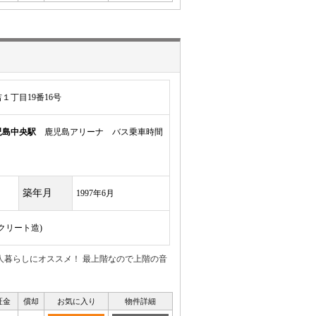
１丁目19番16号
児島中央駅
鹿児島アリーナ バス乗車時間
築年月
1997年6月
ンクリート造)
人暮らしにオススメ！ 最上階なので上階の音
証金
償却
お気に入り
物件詳細