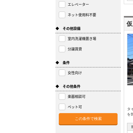
エレベーター
ネット使用料不要
仮
◆ その他設備
室内洗濯機置き場
分譲賃貸
◆ 条件
女性向け
◆ その他条件
楽器相談可
ペット可
タ
を