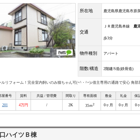
所在地
鹿児島県鹿児島市原
ＪＲ鹿児島本線
鹿
交通
歩3分
物件種別
アパート
階数/構造
2階建/S造(鉄骨造)
ールリフォーム！完全室内飼いのみ猫ちゃん可(=^・^=)♪借主専用の通路で安心 角
部屋番号
賃料
共益 / 管理費
間取り
専有面積
敷金
礼金
保
2
201
4万円
/
2K
0ヶ月
0ヶ月
0
35ｍ
口ハイツＢ棟