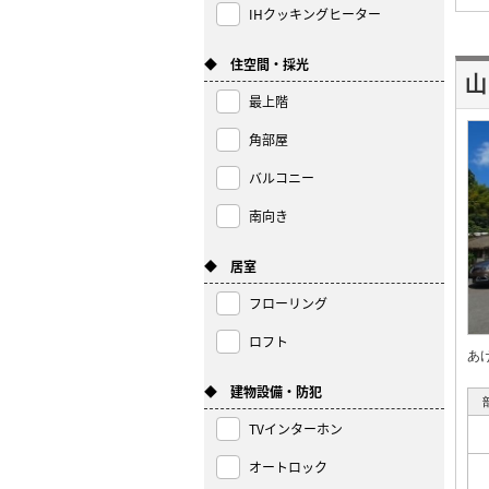
IHクッキングヒーター
◆ 住空間・採光
山
最上階
角部屋
バルコニー
南向き
◆ 居室
フローリング
ロフト
あ
◆ 建物設備・防犯
TVインターホン
オートロック