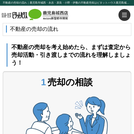
不動産の売却の流れ｜鹿児島市城西・永吉・原良・小野・伊敷の不動産売却はピタットハウス鹿児島城西店【株式会社新聖都市開発】