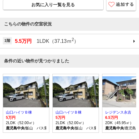
お気に入り一覧を見る
こちらの物件の空室状況
2
1階
5.5万円
1LDK（37.13ｍ
）
条件の近い物件が見つかりました
山口ハイツＢ棟
山口ハイツＢ棟
レジデンス永吉
5万円
5万円
6.5万円
2LDK（52.00㎡）
2LDK（52.00㎡）
2DK（45.95㎡）
鹿児島中央
/飯山 バス乗車時間20分 停歩2分
鹿児島中央
/飯山 バス乗車時間20分 停歩2分
鹿児島中央
/鹿児島