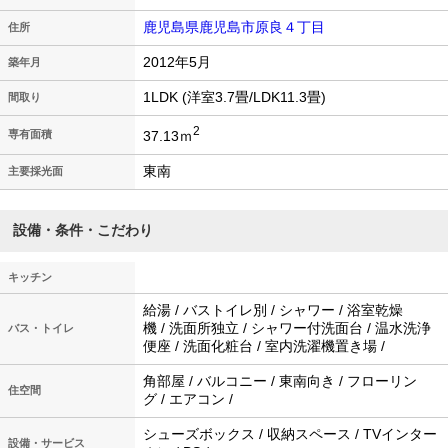
鹿児島県鹿児島市原良４丁目
住所
2012年5月
築年月
1LDK (洋室3.7畳/LDK11.3畳)
間取り
2
37.13ｍ
専有面積
東南
主要採光面
設備・条件・こだわり
キッチン
給湯 / バストイレ別 / シャワー / 浴室乾燥
機 / 洗面所独立 / シャワー付洗面台 / 温水洗浄
バス・トイレ
便座 / 洗面化粧台 / 室内洗濯機置き場 /
角部屋 / バルコニー / 東南向き / フローリン
住空間
グ / エアコン /
シューズボックス / 収納スペース / TVインター
設備・サービス