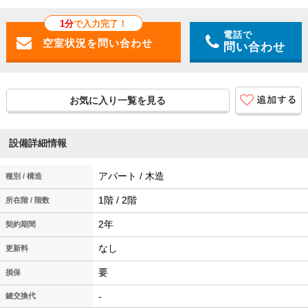
1分
で入力完了！
電話で
問い合わせ
お気に入り一覧を見る
設備詳細情報
アパート / 木造
種別 / 構造
1階 / 2階
所在階 / 階数
2年
契約期間
なし
更新料
要
損保
-
鍵交換代