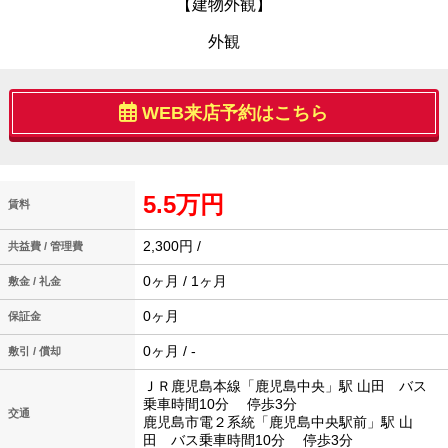
【建物外観】
外観
WEB来店予約はこちら
5.5万円
賃料
2,300円 /
共益費 / 管理費
0ヶ月 / 1ヶ月
敷金 / 礼金
0ヶ月
保証金
0ヶ月 / -
敷引 / 償却
ＪＲ鹿児島本線「鹿児島中央」駅 山田 バス
乗車時間10分 停歩3分
交通
鹿児島市電２系統「鹿児島中央駅前」駅 山
田 バス乗車時間10分 停歩3分