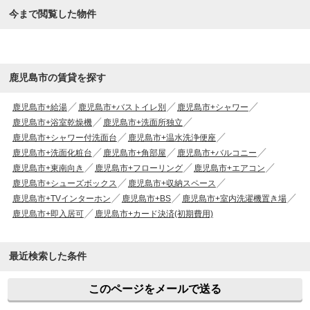
今まで閲覧した物件
鹿児島市の賃貸を探す
鹿児島市+給湯
鹿児島市+バストイレ別
鹿児島市+シャワー
鹿児島市+浴室乾燥機
鹿児島市+洗面所独立
鹿児島市+シャワー付洗面台
鹿児島市+温水洗浄便座
鹿児島市+洗面化粧台
鹿児島市+角部屋
鹿児島市+バルコニー
鹿児島市+東南向き
鹿児島市+フローリング
鹿児島市+エアコン
鹿児島市+シューズボックス
鹿児島市+収納スペース
鹿児島市+TVインターホン
鹿児島市+BS
鹿児島市+室内洗濯機置き場
鹿児島市+即入居可
鹿児島市+カード決済(初期費用)
最近検索した条件
このページをメールで送る