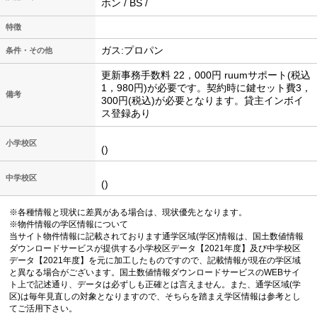
ホン / BS /
特徴
ガス:プロパン
条件・その他
更新事務手数料 22，000円 ruumサポート(税込
1，980円)が必要です。契約時に鍵セット費3，
備考
300円(税込)が必要となります。貸主インボイ
ス登録あり
小学校区
()
中学校区
()
※各種情報と現状に差異がある場合は、現状優先となります。
※物件情報の学区情報について
当サイト物件情報に記載されております通学区域(学区)情報は、国土数値情報
ダウンロードサービスが提供する小学校区データ【2021年度】及び中学校区
データ【2021年度】を元に加工したものですので、記載情報が現在の学区域
と異なる場合がございます。国土数値情報ダウンロードサービスのWEBサイ
ト上で記述通り、データは必ずしも正確とは言えません。また、通学区域(学
区)は毎年見直しの対象となりますので、そちらを踏まえ学区情報は参考とし
てご活用下さい。