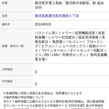
鹿児島市電２系統「鹿児島中央駅前」駅 徒歩
交通
10分
鹿児島県鹿児島市西田１丁目
住所
2015年9月
築年月
バストイレ別 / シャワー / 追焚機能浴室 / 浴室
乾燥機 / シャワー付洗面台 / 温水洗浄便座 / 洗
面化粧台 / 角部屋 / バルコニー / フローリン
グ / エアコン / シューズボックス / 収納スペー
設備・条件の一例
ス / TVインターホン / オートロック / 宅配ボッ
クス / BS / LAN / 対面式キッチン / 室内洗濯機
置き場 /
小学校区
()
中学校区
()
※各種情報と現状に差異がある場合は、現状優先となります。
※物件情報の学区情報について
当サイト物件情報に記載されております通学区域(学区)情報は、国土数値情報
ダウンロードサービスが提供する小学校区データ【2021年度】及び中学校区