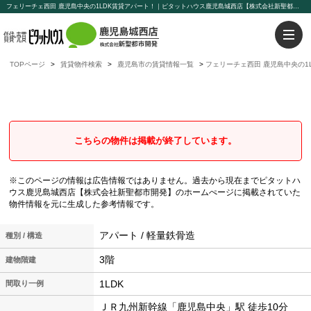
フェリーチェ西田 鹿児島中央の1LDK賃貸アパート！｜ピタットハウス鹿児島城西店【株式会社新聖都市開発】
TOPページ
賃貸物件検索
鹿児島市の賃貸情報一覧
フェリーチェ西田 鹿児島中央の1
フェリーチェ西田
鹿児島中央の1LDK賃貸アパート
こちらの物件は掲載が終了しています。
※このページの情報は広告情報ではありません。過去から現在までピタットハ
ウス鹿児島城西店【株式会社新聖都市開発】のホームぺージに掲載されていた
物件情報を元に生成した参考情報です。
アパート / 軽量鉄骨造
種別 / 構造
3階
建物階建
1LDK
間取り一例
ＪＲ九州新幹線「鹿児島中央」駅 徒歩10分