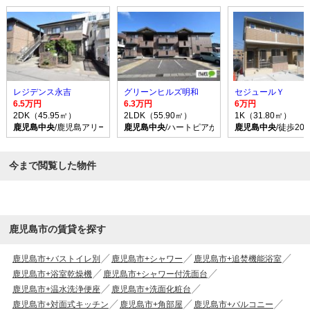
レジデンス永吉
グリーンヒルズ明和
セジュールＹ
6.5万円
6.3万円
6万円
2DK（45.95㎡）
2LDK（55.90㎡）
1K（31.80㎡）
鹿児島中央
/鹿児島アリーナ前 バス乗車時間20分 停歩3分
鹿児島中央
/ハートピアかごしま バス乗車時間16
鹿児島中央
/徒歩20
今まで閲覧した物件
鹿児島市の賃貸を探す
鹿児島市+バストイレ別
鹿児島市+シャワー
鹿児島市+追焚機能浴室
鹿児島市+浴室乾燥機
鹿児島市+シャワー付洗面台
鹿児島市+温水洗浄便座
鹿児島市+洗面化粧台
鹿児島市+対面式キッチン
鹿児島市+角部屋
鹿児島市+バルコニー