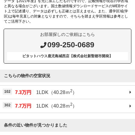
データ【2021年度】を元に加工したものですので、記載情報が現在の学区域
と異なる場合がございます。国土数値情報ダウンロードサービスのWEBサイ
ト上で記述通り、データは必ずしも正確とは言えません。また、通学区域(学
区)は毎年見直しの対象となりますので、そちらを踏まえ学区情報は参考とし
てご活用下さい。
お部屋探しのご依頼はこちら
099-250-0689
ピタットハウス鹿児島城西店【株式会社新聖都市開発】
こちらの物件の空室状況
2
102
7.3万円
1LDK（40.28ｍ
）
2
302
7.7万円
1LDK（40.28ｍ
）
条件の近い物件が見つかりました