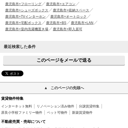
鹿児島市+フローリング
鹿児島市+エアコン
鹿児島市+シューズボックス
鹿児島市+収納スペース
鹿児島市+TVインターホン
鹿児島市+オートロック
鹿児島市+宅配ボックス
鹿児島市+BS
鹿児島市+LAN
鹿児島市+室内洗濯機置き場
鹿児島市+即入居可
最近検索した条件
このページをメールで送る
このページの先頭へ
賃貸物件特集
インターネット無料
リノベーション済み物件
分譲賃貸特集
原良小学校ファミリー物件
ペット可物件
新築賃貸物件
不動産売買・売却について