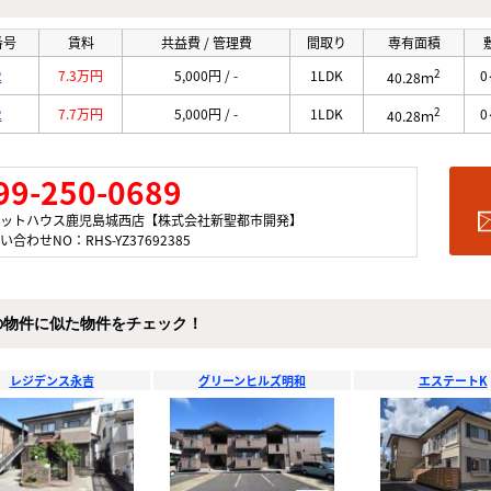
番号
賃料
共益費 / 管理費
間取り
専有面積
2
2
7.3万円
5,000円 / -
1LDK
0
40.28ｍ
2
2
7.7万円
5,000円 / -
1LDK
0
40.28ｍ
99-250-0689
ットハウス鹿児島城西店【株式会社新聖都市開発】
い合わせNO：RHS-YZ37692385
の物件に似た物件をチェック！
レジデンス永吉
グリーンヒルズ明和
エステートK