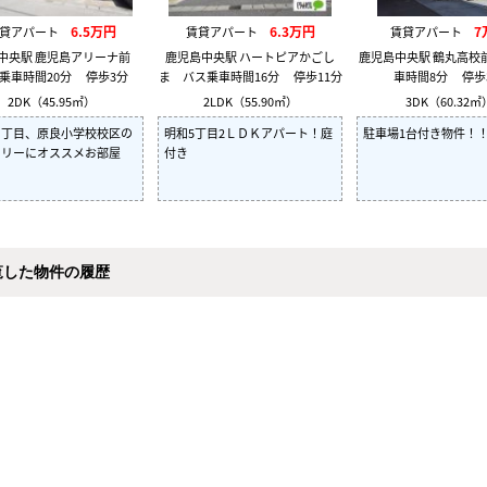
6.5万円
6.3万円
7
賃貸アパート
賃貸アパート
賃貸アパート
中央駅 鹿児島アリーナ前
鹿児島中央駅 ハートピアかごし
鹿児島中央駅 鶴丸高校
乗車時間20分 停歩3分
ま バス乗車時間16分 停歩11分
車時間8分 停歩
2DK（45.95㎡）
2LDK（55.90㎡）
3DK（60.32㎡
１丁目、原良小学校校区の
明和5丁目2ＬＤＫアパート！庭
駐車場1台付き物件！
ミリーにオススメお部屋
付き
覧した物件の履歴