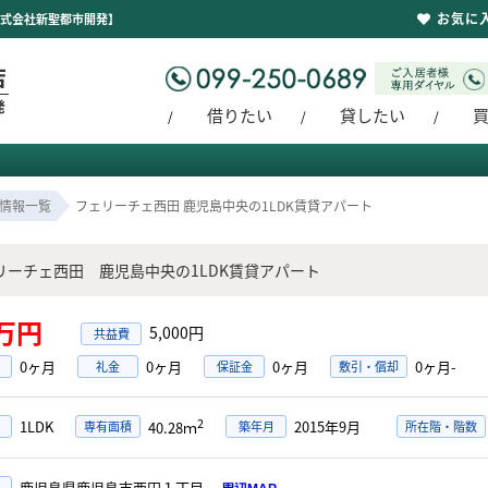
お気に
株式会社新聖都市開発】
借りたい
貸したい
情報一覧
フェリーチェ西田 鹿児島中央の1LDK賃貸アパート
リーチェ西田 鹿児島中央の1LDK賃貸アパート
3万円
5,000円
0ヶ月
0ヶ月
0ヶ月
0ヶ月-
礼金
保証金
敷引・償却
2
1LDK
2015年9月
専有面積
築年月
所在階・階数
40.28ｍ
鹿児島県鹿児島市西田１丁目