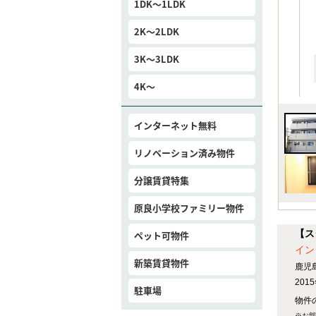
1DK～1LDK
2K～2LDK
3K～3LDK
4K～
インターネット無料
リノベーション済み物件
分譲賃貸特集
原良小学校ファミリー物件
【ス
ペット可物件
イン
新築賃貸物件
鹿児
20
駐車場
物件の
※お部