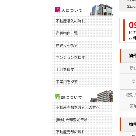
気にな
不動産購入の流れ
0
ピタ
売買物件一覧
お問
戸建てを探す
物
マンションを探す
所
土地を探す
交
事業用を探す
種別 
築
不動産売却をお考えの方へ
[無料]売却査定依頼
物
不動産売却の流れ