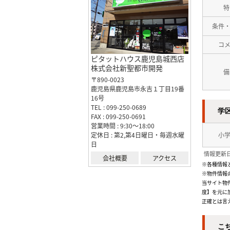
特
条件
コ
ピタットハウス鹿児島城西店
株式会社新聖都市開発
備
〒890-0023
鹿児島県鹿児島市永吉１丁目19番
16号
TEL : 099-250-0689
学
FAX : 099-250-0691
営業時間 : 9:30～18:00
定休日 : 第2,第4日曜日・毎週水曜
小
日
情報更新日
会社概要
アクセス
※各種情報
※物件情報
当サイト物
度】を元に
正確とは言
こ