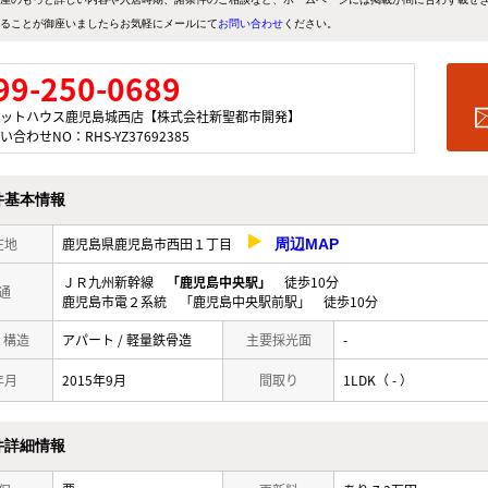
ることが御座いましたらお気軽にメールにて
お問い合わせ
ください。
99-250-0689
ットハウス鹿児島城西店【株式会社新聖都市開発】
い合わせNO：RHS-YZ37692385
件基本情報
在地
鹿児島県鹿児島市西田１丁目
周辺MAP
ＪＲ九州新幹線
「鹿児島中央駅」
徒歩10分
通
鹿児島市電２系統 「鹿児島中央駅前駅」 徒歩10分
/ 構造
アパート / 軽量鉄骨造
主要採光面
-
年月
2015年9月
間取り
1LDK（ - ）
件詳細情報