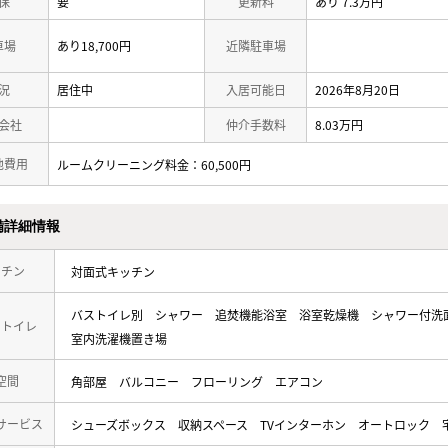
保
要
更新料
あり 7.3万円
車場
あり18,700円
近隣駐車場
況
居住中
入居可能日
2026年8月20日
会社
仲介手数料
8.03万円
他費用
ルームクリーニング料金：60,500円
備詳細情報
ッチン
対面式キッチン
バストイレ別
シャワー
追焚機能浴室
浴室乾燥機
シャワー付洗
・トイレ
室内洗濯機置き場
空間
角部屋
バルコニー
フローリング
エアコン
サービス
シューズボックス
収納スペース
TVインターホン
オートロック