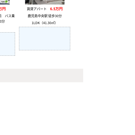
万円
6.5万円
賃貸アパート
前 バス乗
鹿児島中央駅 徒歩30分
3分
1LDK（41.30㎡）
）
！