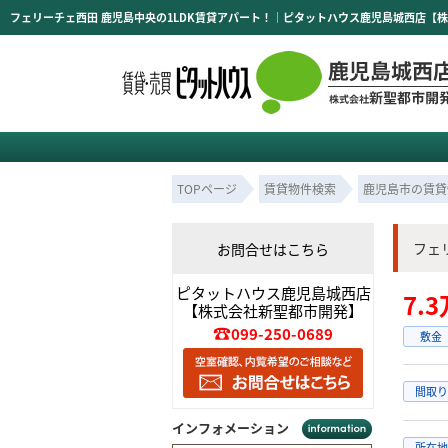
フェリーチェ西田 鹿児島中央の1LDK賃貸アパート！｜ピタットハウス鹿児島城西店【
TOPページ
賃貸物件検索
鹿児島市の賃貸
フェ
お問合せはこちら
ピタットハウス鹿児島城西店
7.
【株式会社新聖都市開発】
099-250-0689
敷金
間取り
インフォメーション
所在地