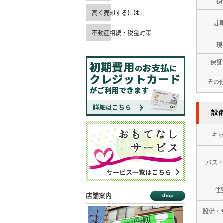
損
高く売却するには
駐
不動産相続・税金対策
現
保証
その
設
キ
バス
住
店舗案内
設備・