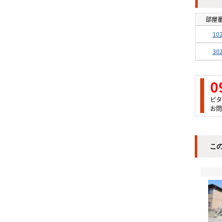
部屋
10
30
0
ピタ
お問
こ