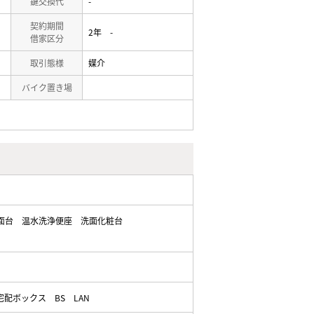
鍵交換代
-
契約期間
2年 -
借家区分
取引態様
媒介
バイク置き場
面台
温水洗浄便座
洗面化粧台
宅配ボックス
BS
LAN