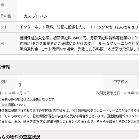
 徴
・その他
ガス:プロパン
メント
インターネット無料。防犯に配慮したオートロックやセコムのセキュリ
機関保証加入必須。初回保証料35000円、月額保証料賃料等総額の１％＋
 考
約前にLPガス事業者にご確認いただけます。 ルームクリーニング料金
解約違約金：1年未満解約の場合、免除した賃料額 本貸室の電気は、
区情報
学校区
中学校区
()
：2026年08月07日
次回更新予定日：2026年08
と差異がある場合は現況優先となります
の学区情報について
件情報に記載されております通学区域(学区)情報は、国土数値情報ダウンロードサービスが提供する小学
加工したものですので、記載情報が現在の学区域と異なる場合がございます。国土数値情報ダウンロ
えません。また、通学区域(学区)は毎年見直しの対象となりますので、そちらを踏まえ学区情報は参
ちらの物件の空室状況