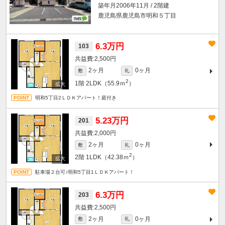
築年月2006年11月 / 2階建
鹿児島県鹿児島市明和５丁目
6.3万円
103
2,500円
2ヶ月
0ヶ月
敷
礼
2
1階
2LDK（55.9ｍ
）
明和5丁目2ＬＤＫアパート！庭付き
5.23万円
201
2,000円
2ヶ月
0ヶ月
敷
礼
2
2階
1LDK（42.38ｍ
）
駐車場２台可♪明和5丁目1ＬＤＫアパート！
6.3万円
203
2,500円
2ヶ月
0ヶ月
敷
礼