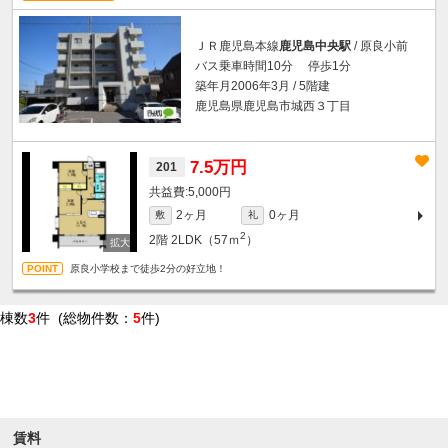
ＪＲ鹿児島本線
鹿児島中央駅
/ 原良小前
バス乗車時間10分 停歩1分
築年月2006年3月 / 5階建
鹿児島県鹿児島市城西３丁目
7.5万円
201
5,000円
2ヶ月
0ヶ月
敷
礼
2
2階
2LDK（57ｍ
）
原良小学校まで徒歩2分の好立地！
棟数
3
件 (総物件数：
5
件)
条件を絞り込む
賃料