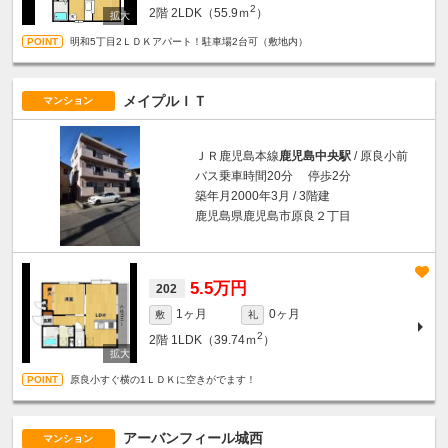
2
2階
2LDK（55.9ｍ
）
明和5丁目2ＬＤＫアパート！駐車場2台可（敷地内）
メイプルＩＴ
マンション
ＪＲ鹿児島本線
鹿児島中央駅
/ 原良小前
バス乗車時間20分 停歩2分
築年月2000年3月 / 3階建
鹿児島県鹿児島市原良２丁目
5.5万円
202
1ヶ月
0ヶ月
敷
礼
2
2階
1LDK（39.74ｍ
）
原良小すぐ横の1ＬＤＫに空きがでます！
アーバンフィール城西
マンション