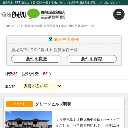
鹿児島市 LDK12畳以上 ｜賃貸物件一覧｜地域に根付いて創業30年鹿児島市城西エリアに強いピタットハウス鹿児島城西店【新聖都市開発】豊富な物件を取り揃えております。賃貸管理もお任せください。
TOPページ
賃貸物件検索
鹿児島市 LDK12畳以上 賃貸物件一覧
選択中の条件
鹿児島市 LDK12畳以上 賃貸物件一覧
条件を変更
条件を保存
棟数
3
件 (総物件数：
5
件)
並び順 ：
グリーンヒルズ明和
アパート
ＪＲ鹿児島本線
鹿児島中央駅
/ ハートピア
かごしま バス乗車時間16分 停歩11分