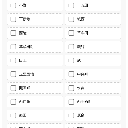
小野
下荒田
下伊敷
城西
西陵
草牟田
草牟田町
鷹師
田上
武
玉里団地
中央町
照国町
永吉
西伊敷
西千石町
西田
原良