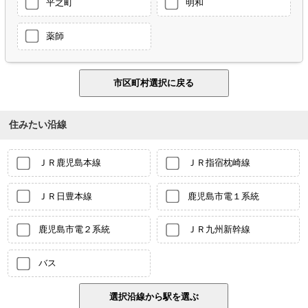
平之町
明和
薬師
住みたい沿線
ＪＲ鹿児島本線
ＪＲ指宿枕崎線
ＪＲ日豊本線
鹿児島市電１系統
鹿児島市電２系統
ＪＲ九州新幹線
バス