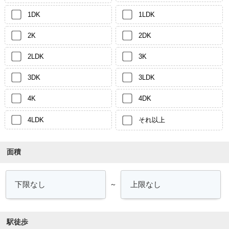
1DK
1LDK
2K
2DK
2LDK
3K
3DK
3LDK
4K
4DK
4LDK
それ以上
面積
～
駅徒歩