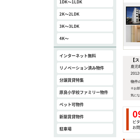
1DK～1LDK
2K～2LDK
3K～3LDK
4K～
インターネット無料
【ス
鹿児
リノベーション済み物件
20
分譲賃貸特集
物件の
※お部
原良小学校ファミリー物件
気にな
ペット可物件
0
新築賃貸物件
ピタ
お問
駐車場