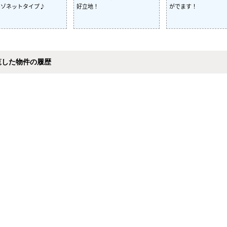
メゾネットタイプ♪
好立地！
がでます！
覧した物件の履歴