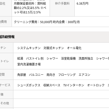
会社
月額保証委託料：賃料総
仲介手数料
6.38万円
額の2.2％又は5.5％ ※ペ
ット可は2.5万/2.5％
他費用
クリーニング費用：50,000円 町内会費：300円/月
備詳細情報
ッチン
システムキッチン
対面式キッチン
オール電化
給湯
バストイレ別
シャワー
浴室乾燥機
洗面所独立
シャワー
・トイレ
室内洗濯機置き場
空間
角部屋
バルコニー
南向き
フローリング
エアコン
サービス
シューズボックス
収納スペース
TVインターホン
オートロック
 徴
・その他