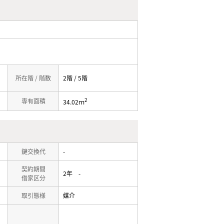
所在階 / 階数
2階 / 5階
2
専有面積
34.02ｍ
鍵交換代
-
契約期間
2年 -
借家区分
取引態様
媒介