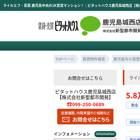
ライルエフ・青葉 鹿児島中央の1K賃貸マンション！｜ピタットハウス鹿児島城西店【
TOPページ
賃貸物件検索
鹿児島市の賃貸
ライ
お問合せはこちら
ピタットハウス鹿児島城西店
5.
【株式会社新聖都市開発】
099-250-0689
敷金
間取り
インフォメーション
所在地