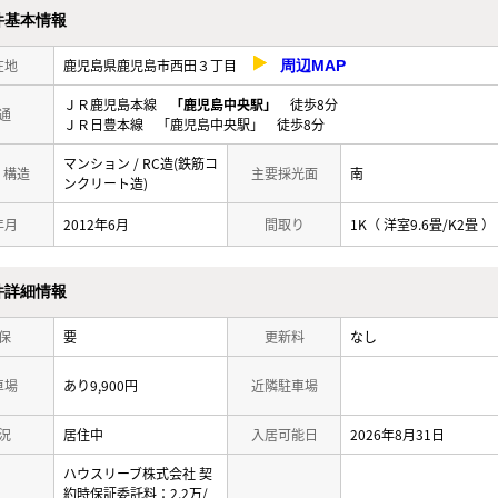
件基本情報
在地
鹿児島県鹿児島市西田３丁目
周辺MAP
ＪＲ鹿児島本線
「鹿児島中央駅」
徒歩8分
通
ＪＲ日豊本線 「鹿児島中央駅」 徒歩8分
マンション / RC造(鉄筋コ
/ 構造
主要採光面
南
ンクリート造)
年月
2012年6月
間取り
1K（ 洋室9.6畳/K2畳 ）
件詳細情報
保
要
更新料
なし
車場
あり9,900円
近隣駐車場
況
居住中
入居可能日
2026年8月31日
ハウスリーブ株式会社 契
約時保証委託料：2.2万/