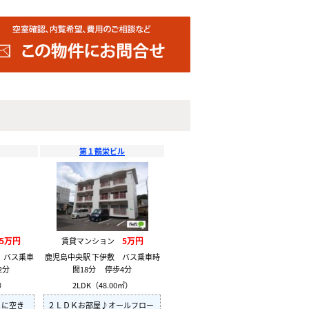
第１鶴栄ビル
.5万円
5万円
賃貸マンション
 バス乗車
鹿児島中央駅 下伊敷 バス乗車時
2分
間18分 停歩4分
㎡）
2LDK（48.00㎡）
Ｋに空き
２ＬＤＫお部屋♪オールフロー