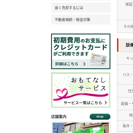
保証
高く売却するには
不動産相続・税金対策
その
設
キ
バス
住
設備・
特
店舗案内
条件