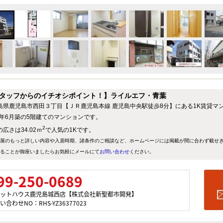
タッフからのイチオシポイント！】ライルエフ・青葉
島県鹿児島市西田３丁目【ＪＲ鹿児島本線 鹿児島中央駅徒歩8分】にある1K賃貸マ
12年6月築の5階建てのマンションです。
2
広さは34.02ｍ
で人気の1Kです。
屋のもっと詳しい内容や入居時期、諸条件のご相談など、ホームページには掲載が間に合わず載せ
ることが御座いましたらお気軽にメールにて
お問い合わせ
ください。
99-250-0689
ットハウス鹿児島城西店【株式会社新聖都市開発】
い合わせNO：RHS-YZ36377023