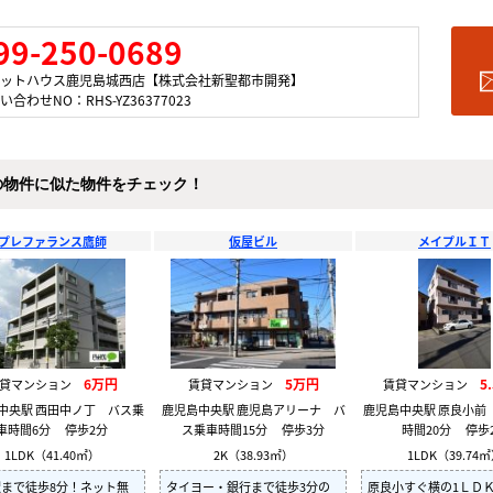
99-250-0689
ットハウス鹿児島城西店【株式会社新聖都市開発】
い合わせNO：RHS-YZ36377023
の物件に似た物件をチェック！
プレファランス鷹師
仮屋ビル
メイプルＩＴ
6万円
5万円
5
賃貸マンション
賃貸マンション
賃貸マンション
中央駅 西田中ノ丁 バス乗
鹿児島中央駅 鹿児島アリーナ バ
鹿児島中央駅 原良小前
車時間6分 停歩2分
ス乗車時間15分 停歩3分
時間20分 停歩
1LDK（41.40㎡）
2K（38.93㎡）
1LDK（39.74
まで徒歩8分！ネット無
タイヨー・銀行まで徒歩3分の
原良小すぐ横の1ＬＤ