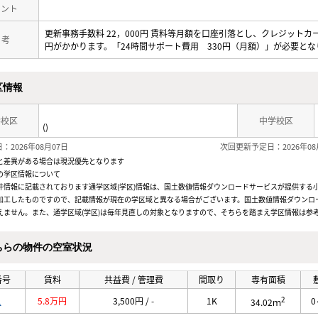
メント
更新事務手数料 22，000円 賃料等月額を口座引落とし、クレジットカ
 考
円がかかります。「24時間サポート費用 330円（月額）」が必要とな
区情報
学校区
中学校区
()
：2026年08月07日
次回更新予定日：2026年08
と差異がある場合は現況優先となります
の学区情報について
件情報に記載されております通学区域(学区)情報は、国土数値情報ダウンロードサービスが提供する小学
加工したものですので、記載情報が現在の学区域と異なる場合がございます。国土数値情報ダウンロ
えません。また、通学区域(学区)は毎年見直しの対象となりますので、そちらを踏まえ学区情報は参
ちらの物件の空室状況
番号
賃料
共益費 / 管理費
間取り
専有面積
2
1
5.8万円
3,500円 / -
1K
0
34.02ｍ