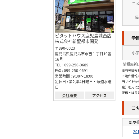
コ
備
ピタットハウス鹿児島城西店
学
株式会社新聖都市開発
〒890-0023
小
鹿児島県鹿児島市永吉１丁目19番
16号
情報更新日
TEL : 099-250-0689
FAX : 099-250-0691
※各種情報
営業時間 : 9:30～18:00
※物件情報
定休日 : 第2,第4日曜日・毎週水曜
当サイト物
日
度】を元に
正確とは言
会社概要
アクセス
こ
部屋
20