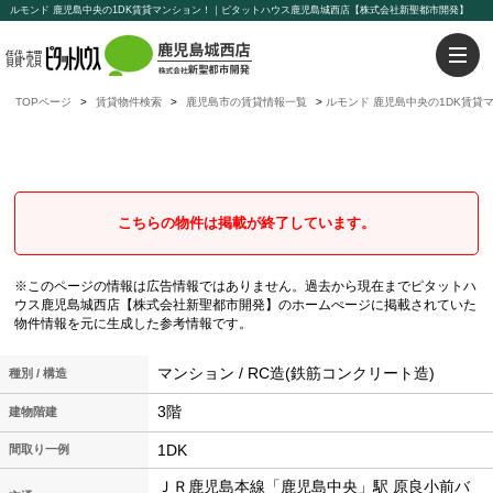
ルモンド 鹿児島中央の1DK賃貸マンション！｜ピタットハウス鹿児島城西店【株式会社新聖都市開発】
TOPページ
賃貸物件検索
鹿児島市の賃貸情報一覧
ルモンド 鹿児島中央の1DK賃貸
ルモンド
鹿児島中央の1DK賃貸マンション
こちらの物件は掲載が終了しています。
※このページの情報は広告情報ではありません。過去から現在までピタットハ
ウス鹿児島城西店【株式会社新聖都市開発】のホームぺージに掲載されていた
物件情報を元に生成した参考情報です。
マンション / RC造(鉄筋コンクリート造)
種別 / 構造
3階
建物階建
1DK
間取り一例
ＪＲ鹿児島本線「鹿児島中央」駅 原良小前バ