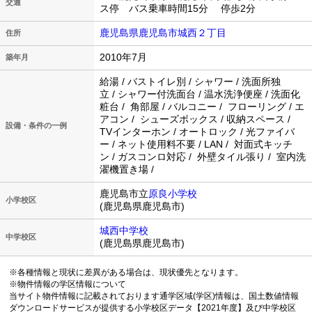
交通
ス停 バス乗車時間15分 停歩2分
鹿児島県鹿児島市城西２丁目
住所
2010年7月
築年月
給湯 / バストイレ別 / シャワー / 洗面所独
立 / シャワー付洗面台 / 温水洗浄便座 / 洗面化
粧台 / 角部屋 / バルコニー / フローリング / エ
アコン / シューズボックス / 収納スペース /
設備・条件の一例
TVインターホン / オートロック / 光ファイバ
ー / ネット使用料不要 / LAN / 対面式キッチ
ン / ガスコンロ対応 / 外壁タイル張り / 室内洗
濯機置き場 /
鹿児島市立
原良小学校
小学校区
(鹿児島県鹿児島市)
城西中学校
中学校区
(鹿児島県鹿児島市)
※各種情報と現状に差異がある場合は、現状優先となります。
※物件情報の学区情報について
当サイト物件情報に記載されております通学区域(学区)情報は、国土数値情報
ダウンロードサービスが提供する小学校区データ【2021年度】及び中学校区