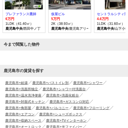
プレファランス鷹師
仮屋ビル
セントラルシティ照
6万円
5万円
4.6万円
1LDK（41.40㎡）
2K（38.93㎡）
1LDK（31.60㎡）
鹿児島中央
/西田中ノ丁 バス乗車時間6分 停歩2分
鹿児島中央
/鹿児島アリーナ バス乗車時間15分
鹿児島中央
/山下小
今まで閲覧した物件
鹿児島市の賃貸を探す
鹿児島市+給湯
鹿児島市+バストイレ別
鹿児島市+シャワー
鹿児島市+洗面所独立
鹿児島市+シャワー付洗面台
鹿児島市+温水洗浄便座
鹿児島市+洗面化粧台
鹿児島市+対面式キッチン
鹿児島市+ガスコンロ対応
鹿児島市+角部屋
鹿児島市+バルコニー
鹿児島市+フローリング
鹿児島市+エアコン
鹿児島市+シューズボックス
鹿児島市+収納スペース
鹿児島市+TVインターホン
鹿児島市+オートロック
鹿児島市+光ファイバー