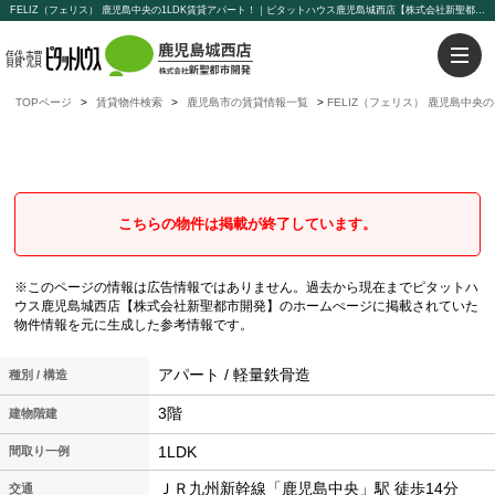
FELIZ（フェリス） 鹿児島中央の1LDK賃貸アパート！｜ピタットハウス鹿児島城西店【株式会社新聖都市開発】
TOPページ
賃貸物件検索
鹿児島市の賃貸情報一覧
FELIZ（フェリス） 鹿児島中央
FELIZ（フェリス）
鹿児島中央の1LDK賃貸アパート
こちらの物件は掲載が終了しています。
※このページの情報は広告情報ではありません。過去から現在までピタットハ
ウス鹿児島城西店【株式会社新聖都市開発】のホームぺージに掲載されていた
物件情報を元に生成した参考情報です。
アパート / 軽量鉄骨造
種別 / 構造
3階
建物階建
1LDK
間取り一例
ＪＲ九州新幹線「鹿児島中央」駅 徒歩14分
交通