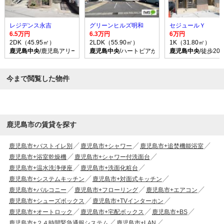
レジデンス永吉
グリーンヒルズ明和
セジュールＹ
6.5万円
6.3万円
6万円
2DK（45.95㎡）
2LDK（55.90㎡）
1K（31.80㎡）
鹿児島中央
/鹿児島アリーナ前 バス乗車時間20分 停歩3分
鹿児島中央
/ハートピアかごしま バス乗車時間16
鹿児島中央
/徒歩20
今まで閲覧した物件
鹿児島市の賃貸を探す
鹿児島市+バストイレ別
鹿児島市+シャワー
鹿児島市+追焚機能浴室
鹿児島市+浴室乾燥機
鹿児島市+シャワー付洗面台
鹿児島市+温水洗浄便座
鹿児島市+洗面化粧台
鹿児島市+システムキッチン
鹿児島市+対面式キッチン
鹿児島市+バルコニー
鹿児島市+フローリング
鹿児島市+エアコン
鹿児島市+シューズボックス
鹿児島市+TVインターホン
鹿児島市+オートロック
鹿児島市+宅配ボックス
鹿児島市+BS
鹿児島市+２４時間緊急通報システム
鹿児島市+LAN