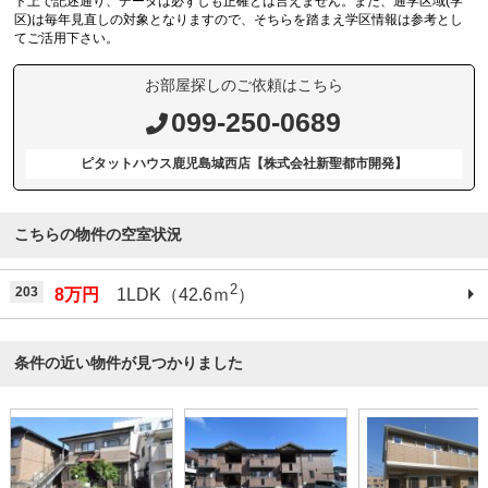
ト上で記述通り、データは必ずしも正確とは言えません。また、通学区域(学
区)は毎年見直しの対象となりますので、そちらを踏まえ学区情報は参考とし
てご活用下さい。
お部屋探しのご依頼はこちら
099-250-0689
ピタットハウス鹿児島城西店【株式会社新聖都市開発】
こちらの物件の空室状況
2
203
8万円
1LDK（42.6ｍ
）
条件の近い物件が見つかりました