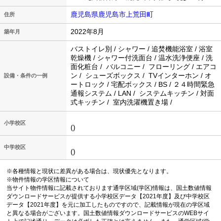
鹿児島県鹿児島市上荒田町
住所
2022年8月
築年月
バストイレ別 / シャワー / 追焚機能浴室 / 浴室
乾燥機 / シャワー付洗面台 / 温水洗浄便座 / 洗
面化粧台 / バルコニー / フローリング / エアコ
ン / シューズボックス / TVインターホン / オ
設備・条件の一例
ートロック / 宅配ボックス / BS / ２４時間緊急
通報システム / LAN / システムキッチン / 対面
式キッチン / 室内洗濯機置き場 /
小学校区
()
中学校区
()
※各種情報と現状に差異がある場合は、現状優先となります。
※物件情報の学区情報について
当サイト物件情報に記載されております通学区域(学区)情報は、国土数値情報
ダウンロードサービスが提供する小学校区データ【2021年度】及び中学校区
データ【2021年度】を元に加工したものですので、記載情報が現在の学区域
と異なる場合がございます。国土数値情報ダウンロードサービスのWEBサイ