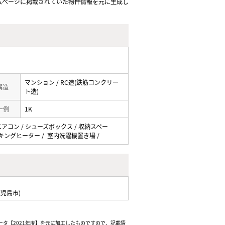
ムぺージに掲載されていた物件情報を元に生成し
マンション / RC造(鉄筋コンクリー
 構造
ト造)
一例
1K
 エアコン / シューズボックス / 収納スペー
クッキングヒーター / 室内洗濯機置き場 /
児島市)
ータ【2021年度】を元に加工したものですので、記載情