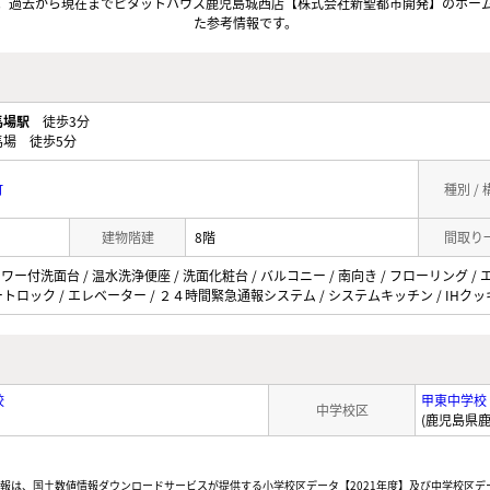
。過去から現在までピタットハウス鹿児島城西店【株式会社新聖都市開発】のホー
た参考情報です。
馬場駅
徒歩3分
場 徒歩5分
町
種別 /
建物階建
8階
間取り
ャワー付洗面台 / 温水洗浄便座 / 洗面化粧台 / バルコニー / 南向き / フローリング /
 オートロック / エレベーター / ２４時間緊急通報システム / システムキッチン / IH
校
甲東中学校
中学校区
(鹿児島県鹿
情報は、国土数値情報ダウンロードサービスが提供する小学校区データ【2021年度】及び中学校区デ