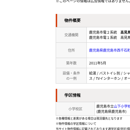
※このページの情報は広告情報ではありません
物件概要
鹿児島市電２系統
高見
交通機関
鹿児島市電１系統 高見馬
住所
鹿児島県鹿児島市西千石
築年数
2011年5月
設備・条件
給湯 / バストイレ別 / シ
の一例
ス / TVインターホン /
学区情報
鹿児島市立
山下小学
小学校区
(鹿児島県鹿児島市)
※各種情報と差異がある場合は現況優先となります
※物件情報の学区情報について
当サイト物件情報に記載されております通学区域(学区)