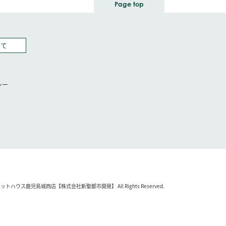
いて
シー
C) ピタットハウス鹿児島城西店【株式会社新聖都市開発】 All Rights Reserved.