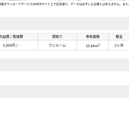
報ダウンロードサービスのWEBサイト上で記述通り、データは必ずしも正確とは言えません。また、
共益費 / 管理費
間取り
専有面積
敷金
2
5,000円 / -
ワンルーム
2ヶ月
25.84ｍ