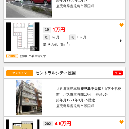
築年月1900年1月 / -
鹿児島県鹿児島市照国町
1万円
10
0ヶ月
0ヶ月
敷
礼
2
階
その他（0ｍ
）
照国町の駐車場です。
セントラルシティ照国
マンション
NEW
ＪＲ鹿児島本線
鹿児島中央駅
/ 山下小学校
前 バス乗車時間10分 停歩5分
築年月1971年3月 / 5階建
鹿児島県鹿児島市照国町
4.6万円
202