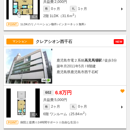
2,000円
0ヶ月
1ヶ月
敷
礼
2
2階
1LDK（31.6ｍ
）
1LDKのリノベーション物件♪インターネット無料♪
クレアシオン西千石
マンション
NEW
鹿児島市電２系統
高見馬場駅
/ 徒歩3分
築年月2011年5月 / 8階建
鹿児島県鹿児島市西千石町
6.8万円
602
5,000円
2ヶ月
0ヶ月
敷
礼
2
6階
ワンルーム（25.84ｍ
）
病院と提携☆24時間サポート☆自由な生活☆