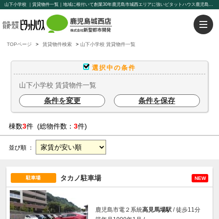
山下小学校 ｜賃貸物件一覧｜地域に根付いて創業30年鹿児島市城西エリアに強いピタットハウス鹿児島城西店【新聖都市開発】豊富な物件を取り揃えております。賃貸管理もお任せください。
TOPページ
賃貸物件検索
山下小学校 賃貸物件一覧
選択中の条件
山下小学校 賃貸物件一覧
条件を変更
条件を保存
棟数
3
件 (総物件数：
3
件)
並び順 ：
タカノ駐車場
駐車場
NEW
鹿児島市電２系統
高見馬場駅
/ 徒歩11分