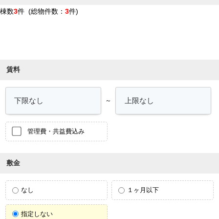
棟数
3
件 (総物件数：
3
件)
条件を絞り込む
賃料
～
管理費・共益費込み
敷金
なし
１ヶ月以下
指定しない