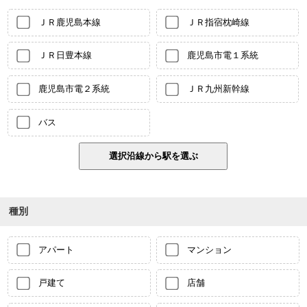
ＪＲ鹿児島本線
ＪＲ指宿枕崎線
ＪＲ日豊本線
鹿児島市電１系統
鹿児島市電２系統
ＪＲ九州新幹線
バス
種別
アパート
マンション
戸建て
店舗