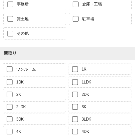
事務所
倉庫・工場
貸土地
駐車場
その他
間取り
ワンルーム
1K
1DK
1LDK
2K
2DK
2LDK
3K
3DK
3LDK
4K
4DK