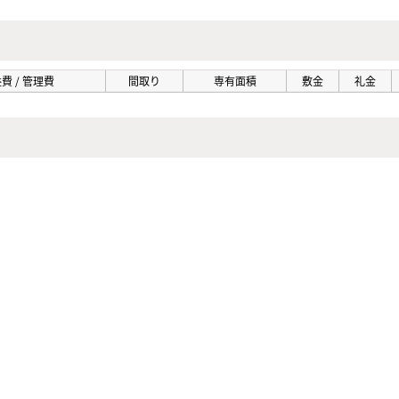
費 / 管理費
間取り
専有面積
敷金
礼金