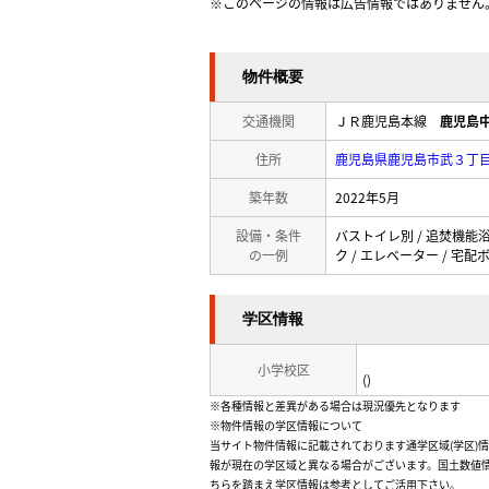
※このページの情報は広告情報ではありません
物件概要
交通機関
ＪＲ鹿児島本線
鹿児島
住所
鹿児島県鹿児島市武３丁
築年数
2022年5月
設備・条件
バストイレ別 / 追焚機能浴室
の一例
ク / エレベーター / 宅配
学区情報
小学校区
()
※各種情報と差異がある場合は現況優先となります
※物件情報の学区情報について
当サイト物件情報に記載されております通学区域(学区)
報が現在の学区域と異なる場合がございます。国土数値情
ちらを踏まえ学区情報は参考としてご活用下さい。