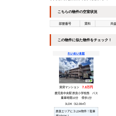
こちらの物件の空室状況
部屋番号
賃料
共益
この物件に似た物件をチェック！
れいめい本館
7.8万円
賃貸マンション
鹿児島中央駅 原良小学校西 バス
乗車時間10分 停歩1分
3LDK（62.08㎡）
原良エリアに３LDK物件！駐車
場2台OK！