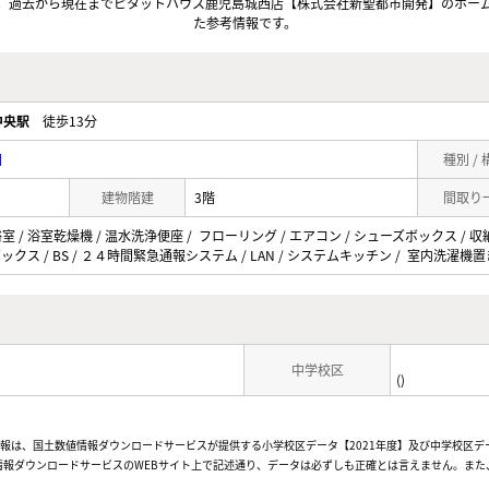
。過去から現在までピタットハウス鹿児島城西店【株式会社新聖都市開発】のホー
た参考情報です。
中央駅
徒歩13分
目
種別 /
建物階建
3階
間取り
 / 浴室乾燥機 / 温水洗浄便座 / フローリング / エアコン / シューズボックス / 収
ボックス / BS / ２４時間緊急通報システム / LAN / システムキッチン / 室内洗濯機置
中学校区
()
情報は、国土数値情報ダウンロードサービスが提供する小学校区データ【2021年度】及び中学校区デ
報ダウンロードサービスのWEBサイト上で記述通り、データは必ずしも正確とは言えません。また、