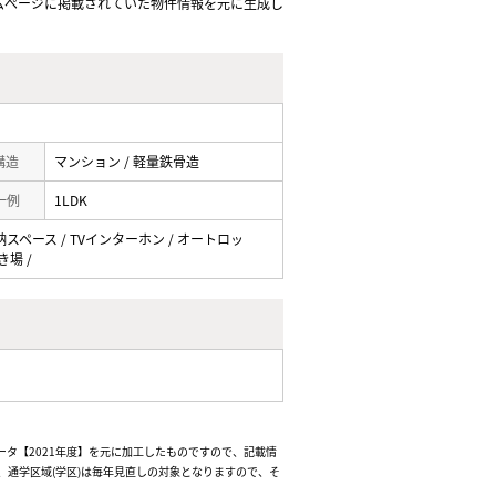
ムぺージに掲載されていた物件情報を元に生成し
 構造
マンション / 軽量鉄骨造
一例
1LDK
納スペース / TVインターホン / オートロッ
き場 /
ータ【2021年度】を元に加工したものですので、記載情
通学区域(学区)は毎年見直しの対象となりますので、そ