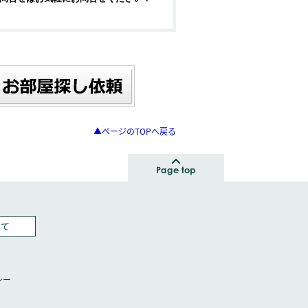
▲ページのTOPへ戻る
いて
シー