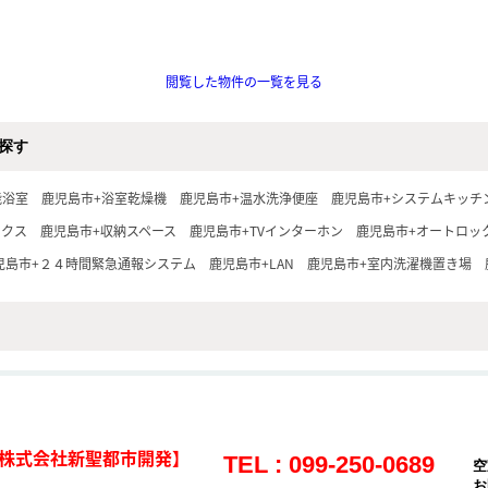
閲覧した物件の一覧を見る
探す
能浴室
鹿児島市+浴室乾燥機
鹿児島市+温水洗浄便座
鹿児島市+システムキッチ
ックス
鹿児島市+収納スペース
鹿児島市+TVインターホン
鹿児島市+オートロッ
児島市+２４時間緊急通報システム
鹿児島市+LAN
鹿児島市+室内洗濯機置き場
株式会社新聖都市開発】
TEL : 099-250-0689
空
お