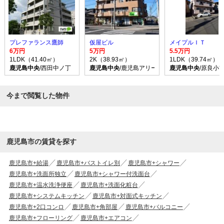
プレファランス鷹師
仮屋ビル
メイプルＩＴ
6万円
5万円
5.5万円
1LDK（41.40㎡）
2K（38.93㎡）
1LDK（39.74㎡）
鹿児島中央
/西田中ノ丁 バス乗車時間6分 停歩2分
鹿児島中央
/鹿児島アリーナ バス乗車時間15分
鹿児島中央
/原良小
今まで閲覧した物件
鹿児島市の賃貸を探す
鹿児島市+給湯
鹿児島市+バストイレ別
鹿児島市+シャワー
鹿児島市+洗面所独立
鹿児島市+シャワー付洗面台
鹿児島市+温水洗浄便座
鹿児島市+洗面化粧台
鹿児島市+システムキッチン
鹿児島市+対面式キッチン
鹿児島市+2口コンロ
鹿児島市+角部屋
鹿児島市+バルコニー
鹿児島市+フローリング
鹿児島市+エアコン