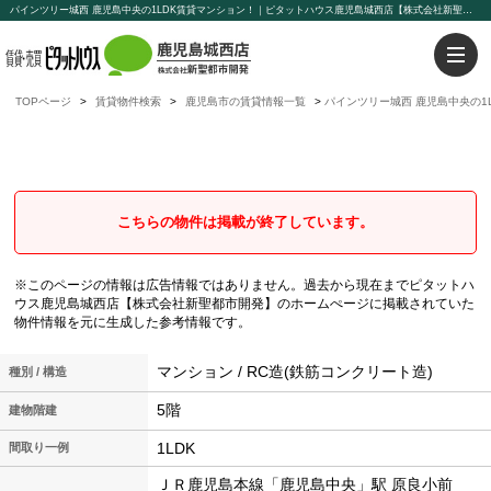
パインツリー城西 鹿児島中央の1LDK賃貸マンション！｜ピタットハウス鹿児島城西店【株式会社新聖都市開発】
TOPページ
賃貸物件検索
鹿児島市の賃貸情報一覧
パインツリー城西 鹿児島中央の1
パインツリー城西
鹿児島中央の1LDK賃貸マンション
こちらの物件は掲載が終了しています。
※このページの情報は広告情報ではありません。過去から現在までピタットハ
ウス鹿児島城西店【株式会社新聖都市開発】のホームぺージに掲載されていた
物件情報を元に生成した参考情報です。
マンション / RC造(鉄筋コンクリート造)
種別 / 構造
5階
建物階建
1LDK
間取り一例
ＪＲ鹿児島本線「鹿児島中央」駅 原良小前