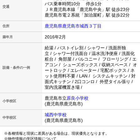
バス乗車時間10分 停歩1分
交通
ＪＲ鹿児島本線「鹿児島中央」駅 徒歩23分
鹿児島市電２系統「加治屋町」駅 徒歩22分
鹿児島県鹿児島市城西３丁目
住所
2016年2月
築年月
給湯 / バストイレ別 / シャワー / 洗面所独
立 / シャワー付洗面台 / 温水洗浄便座 / 洗面化
粧台 / 角部屋 / バルコニー / フローリング / エ
アコン / シューズボックス / 収納スペース / オ
設備・条件の一例
ートロック / エレベーター / 宅配ボックス / ネ
ット使用料不要 / LAN / システムキッチン / 対
面式キッチン / 2口コンロ / 外壁タイル張り /
室内洗濯機置き場 /
鹿児島市立
原良小学校
小学校区
(鹿児島県鹿児島市)
城西中学校
中学校区
(鹿児島県鹿児島市)
※各種情報と現状に差異がある場合は、現状優先となります。
※物件情報の学区情報について