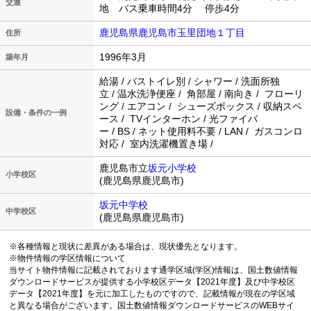
交通
地 バス乗車時間4分 停歩4分
鹿児島県鹿児島市玉里団地１丁目
住所
1996年3月
築年月
給湯 / バストイレ別 / シャワー / 洗面所独
立 / 温水洗浄便座 / 角部屋 / 南向き / フローリ
ング / エアコン / シューズボックス / 収納スペ
設備・条件の一例
ース / TVインターホン / 光ファイバ
ー / BS / ネット使用料不要 / LAN / ガスコンロ
対応 / 室内洗濯機置き場 /
鹿児島市立
坂元小学校
小学校区
(鹿児島県鹿児島市)
坂元中学校
中学校区
(鹿児島県鹿児島市)
※各種情報と現状に差異がある場合は、現状優先となります。
※物件情報の学区情報について
当サイト物件情報に記載されております通学区域(学区)情報は、国土数値情報
ダウンロードサービスが提供する小学校区データ【2021年度】及び中学校区
データ【2021年度】を元に加工したものですので、記載情報が現在の学区域
と異なる場合がございます。国土数値情報ダウンロードサービスのWEBサイ