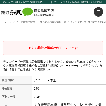
サンハイツ玉里Ⅰ 鹿児島中央の2DK賃貸アパート！｜ピタットハウス鹿児島城西店【株式会社新聖都市開発】
TOPページ
賃貸物件検索
鹿児島市の賃貸情報一覧
サンハイツ玉里Ⅰ 鹿児島中央の2
サンハイツ玉里Ⅰ
鹿児島中央の2DK賃貸アパート
こちらの物件は掲載が終了しています。
※このページの情報は広告情報ではありません。過去から現在までピタットハ
ウス鹿児島城西店【株式会社新聖都市開発】のホームぺージに掲載されていた
物件情報を元に生成した参考情報です。
アパート / 木造
種別 / 構造
2階
建物階建
2DK
間取り一例
ＪＲ鹿児島本線「鹿児島中央」駅 玉里中央団