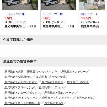
山口ハイツＢ棟
山口ハイツＢ棟
山田アパート
5万円
5万円
3.5万円
2LDK（52.00㎡）
2LDK（52.00㎡）
2K（35.00㎡）
鹿児島中央
/飯山 バス乗車時間20分 停歩2分
鹿児島中央
/飯山 バス乗車時間20分 停歩2分
鹿児島中央
/山田 
今まで閲覧した物件
鹿児島市の賃貸を探す
鹿児島市+給湯
鹿児島市+バストイレ別
鹿児島市+シャワー
鹿児島市+洗面所独立
鹿児島市+温水洗浄便座
鹿児島市+ガスコンロ対応
鹿児島市+角部屋
鹿児島市+南向き
鹿児島市+フローリング
鹿児島市+エアコン
鹿児島市+シューズボックス
鹿児島市+収納スペース
鹿児島市+TVインターホン
鹿児島市+光ファイバー
鹿児島市+BS
鹿児島市+ネット使用料不要
鹿児島市+LAN