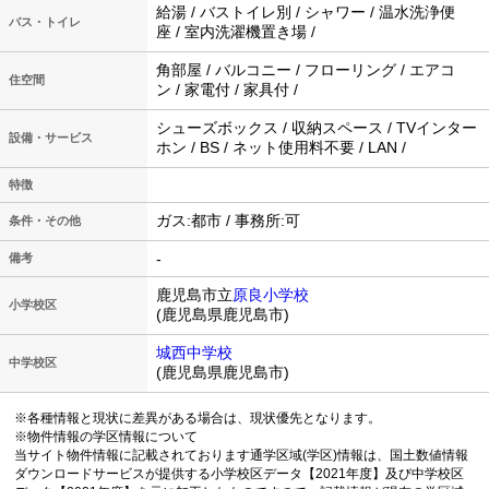
給湯 / バストイレ別 / シャワー / 温水洗浄便
バス・トイレ
座 / 室内洗濯機置き場 /
角部屋 / バルコニー / フローリング / エアコ
住空間
ン / 家電付 / 家具付 /
シューズボックス / 収納スペース / TVインター
設備・サービス
ホン / BS / ネット使用料不要 / LAN /
特徴
ガス:都市 / 事務所:可
条件・その他
-
備考
鹿児島市立
原良小学校
小学校区
(鹿児島県鹿児島市)
城西中学校
中学校区
(鹿児島県鹿児島市)
※各種情報と現状に差異がある場合は、現状優先となります。
※物件情報の学区情報について
当サイト物件情報に記載されております通学区域(学区)情報は、国土数値情報
ダウンロードサービスが提供する小学校区データ【2021年度】及び中学校区