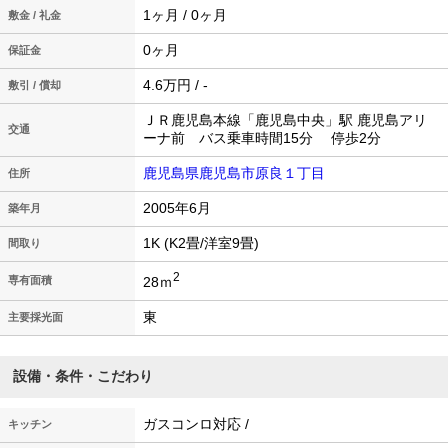
1ヶ月 / 0ヶ月
敷金 / 礼金
0ヶ月
保証金
4.6万円 / -
敷引 / 償却
ＪＲ鹿児島本線「鹿児島中央」駅 鹿児島アリ
交通
ーナ前 バス乗車時間15分 停歩2分
鹿児島県鹿児島市原良１丁目
住所
2005年6月
築年月
1K (K2畳/洋室9畳)
間取り
2
28ｍ
専有面積
東
主要採光面
設備・条件・こだわり
ガスコンロ対応 /
キッチン