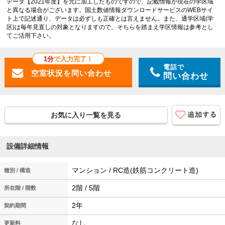
データ【2021年度】を元に加工したものですので、記載情報が現在の学区域
と異なる場合がございます。国土数値情報ダウンロードサービスのWEBサイ
ト上で記述通り、データは必ずしも正確とは言えません。また、通学区域(学
区)は毎年見直しの対象となりますので、そちらを踏まえ学区情報は参考とし
てご活用下さい。
1分
で入力完了！
電話で
問い合わせ
お気に入り一覧を見る
設備詳細情報
マンション / RC造(鉄筋コンクリート造)
種別 / 構造
2階 / 5階
所在階 / 階数
2年
契約期間
なし
更新料