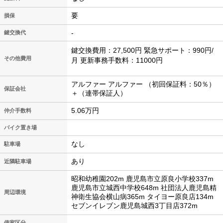
要
損保
-
鍵交換代
鍵交換費用：27,500円 緊急サポート：990円/
その他費用
月 更新事務手数料：11000円
アルファー アルファー （初回保証料：50％）
保証会社
＋（連帯保証人）
5.06万円
仲介手数料
バイク置き場
なし
駐車場
あり
近隣駐車場
昭和幼稚園202m 鹿児島市立原良小学校337m
鹿児島市立城西中学校648m 社団法人鹿児島精
周辺環境
神衛生協会横山病365m タイヨー原良店134m
セブンイレブン鹿児島城西3丁目店372m
借家区分