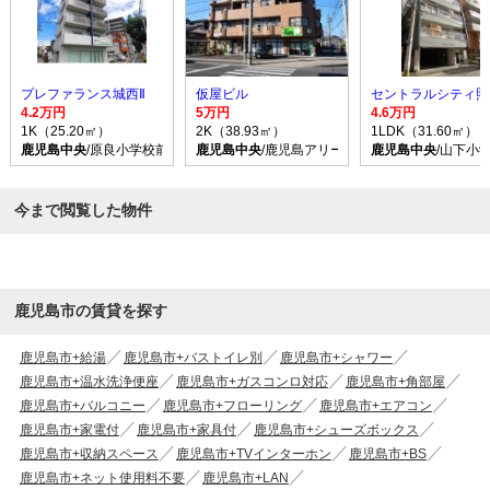
プレファランス城西Ⅱ
仮屋ビル
セントラルシティ照
4.2万円
5万円
4.6万円
1K（25.20㎡）
2K（38.93㎡）
1LDK（31.60㎡）
鹿児島中央
/原良小学校前 バス乗車時間10分 停歩2分
鹿児島中央
/鹿児島アリーナ バス乗車時間15分
鹿児島中央
/山下小
今まで閲覧した物件
鹿児島市の賃貸を探す
鹿児島市+給湯
鹿児島市+バストイレ別
鹿児島市+シャワー
鹿児島市+温水洗浄便座
鹿児島市+ガスコンロ対応
鹿児島市+角部屋
鹿児島市+バルコニー
鹿児島市+フローリング
鹿児島市+エアコン
鹿児島市+家電付
鹿児島市+家具付
鹿児島市+シューズボックス
鹿児島市+収納スペース
鹿児島市+TVインターホン
鹿児島市+BS
鹿児島市+ネット使用料不要
鹿児島市+LAN