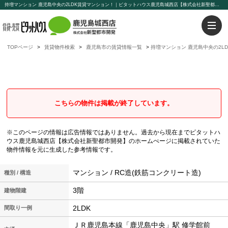
持増マンション 鹿児島中央の2LDK賃貸マンション！｜ピタットハウス鹿児島城西店【株式会社新聖都市開発】
TOPページ
賃貸物件検索
鹿児島市の賃貸情報一覧
持増マンション 鹿児島中央の2L
持増マンション
鹿児島中央の2LDK賃貸マンション
こちらの物件は掲載が終了しています。
※このページの情報は広告情報ではありません。過去から現在までピタットハ
ウス鹿児島城西店【株式会社新聖都市開発】のホームぺージに掲載されていた
物件情報を元に生成した参考情報です。
マンション / RC造(鉄筋コンクリート造)
種別 / 構造
3階
建物階建
2LDK
間取り一例
ＪＲ鹿児島本線「鹿児島中央」駅 修学館前