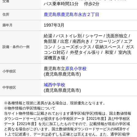
交通
バス乗車時間11分 停歩2分
鹿児島県鹿児島市永吉２丁目
住所
1997年3月
築年月
給湯 / バストイレ別 / シャワー / 洗面所独立 /
角部屋 / 出窓 / 南西向き / フローリング / エア
コン / シューズボックス / 収納スペース / ガス
設備・条件の一例
コンロ対応 / 外壁タイル張り / 和室 / 室内洗
濯機置き場 /
鹿児島市立
原良小学校
小学校区
(鹿児島県鹿児島市)
城西中学校
中学校区
(鹿児島県鹿児島市)
※各種情報と現状に差異がある場合は、現状優先となります。
※物件情報の学区情報について
当サイト物件情報に記載されております通学区域(学区)情報は、国土数値情報
ダウンロードサービスが提供する小学校区データ【2021年度】及び中学校区
データ【2021年度】を元に加工したものですので、記載情報が現在の学区域
と異なる場合がございます。国土数値情報ダウンロードサービスのWEBサイ
ト上で記述通り、データは必ずしも正確とは言えません。また、通学区域(学