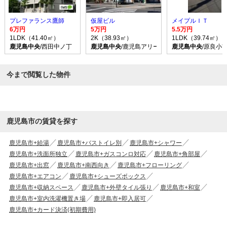
プレファランス鷹師
仮屋ビル
メイプルＩＴ
6万円
5万円
5.5万円
1LDK（41.40㎡）
2K（38.93㎡）
1LDK（39.74㎡）
鹿児島中央
/西田中ノ丁 バス乗車時間6分 停歩2分
鹿児島中央
/鹿児島アリーナ バス乗車時間15分
鹿児島中央
/原良小
今まで閲覧した物件
鹿児島市の賃貸を探す
鹿児島市+給湯
鹿児島市+バストイレ別
鹿児島市+シャワー
鹿児島市+洗面所独立
鹿児島市+ガスコンロ対応
鹿児島市+角部屋
鹿児島市+出窓
鹿児島市+南西向き
鹿児島市+フローリング
鹿児島市+エアコン
鹿児島市+シューズボックス
鹿児島市+収納スペース
鹿児島市+外壁タイル張り
鹿児島市+和室
鹿児島市+室内洗濯機置き場
鹿児島市+即入居可
鹿児島市+カード決済(初期費用)