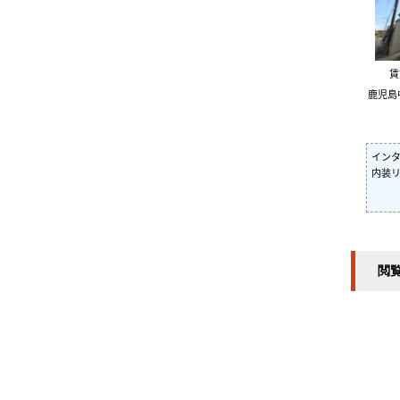
鹿児島
インタ
内装
閲