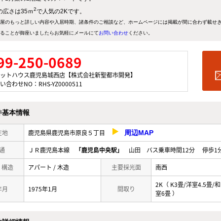
2
の広さは35ｍ
で人気の2Kです。
屋のもっと詳しい内容や入居時期、諸条件のご相談など、ホームページには掲載が間に合わず載せ
ることが御座いましたらお気軽にメールにて
お問い合わせ
ください。
99-250-0689
ットハウス鹿児島城西店【株式会社新聖都市開発】
い合わせNO：RHS-YZ0000511
件基本情報
在地
鹿児島県鹿児島市原良５丁目
周辺MAP
通
ＪＲ鹿児島本線
「鹿児島中央駅」
山田 バス乗車時間12分 停歩1
/ 構造
アパート / 木造
主要採光面
南西
2K（ K3畳/洋室4.5畳/和
年月
1975年1月
間取り
室6畳 ）