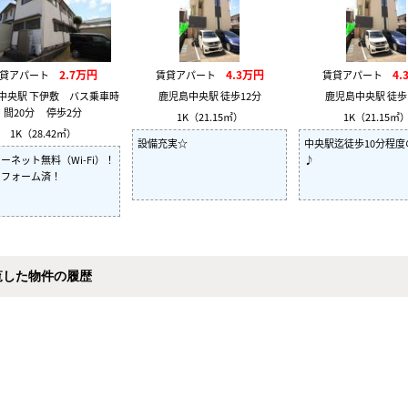
2.7万円
4.3万円
4.
賃貸アパート
賃貸アパート
賃貸アパート
中央駅 下伊敷 バス乗車時
鹿児島中央駅 徒歩12分
鹿児島中央駅 徒歩
間20分 停歩2分
1K（21.15㎡）
1K（21.15㎡
1K（28.42㎡）
設備充実☆
中央駅迄徒歩10分程度
ーネット無料（Wi-Fi）！
♪
リフォーム済！
覧した物件の履歴