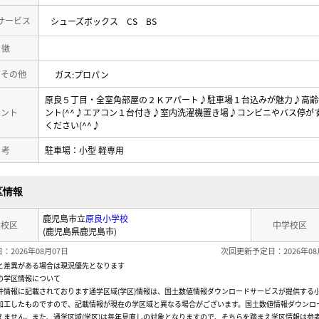
サービス
シューズボックス
CS
BS
 徴
・その他
ガス:プロパン
原良５丁目・全室角部屋の２Ｋアパート♪駐車場１台込みが魅力♪高齢
メント
ント(^^♪エアコン１台付き♪室内洗濯機置き場♪コンビニやバス停
ください(^^♪
 考
駐車場：小型 軽専用
区情報
鹿児島市立
原良小学校
学校区
中学校区
(鹿児島県鹿児島市)
：2026年08月07日
次回更新予定日：2026年08
と差異がある場合は現況優先となります
の学区情報について
件情報に記載されております通学区域(学区)情報は、国土数値情報ダウンロードサービスが提供する小学
加工したものですので、記載情報が現在の学区域と異なる場合がございます。国土数値情報ダウンロ
えません。また、通学区域(学区)は毎年見直しの対象となりますので、そちらを踏まえ学区情報は参