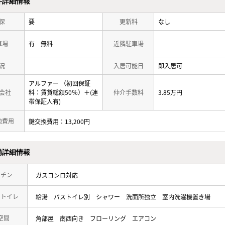
件詳細情報
保
要
更新料
なし
車場
有 無料
近隣駐車場
況
入居可能日
即入居可
アルファー （初回保証
会社
料：賃貸総額50％）＋(連
仲介手数料
3.85万円
帯保証人有)
他費用
鍵交換費用：13,200円
備詳細情報
ッチン
ガスコンロ対応
・トイレ
給湯
バストイレ別
シャワー
洗面所独立
室内洗濯機置き場
空間
角部屋
南西向き
フローリング
エアコン