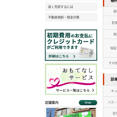
物
高く売却するには
損
不動産相続・税金対策
駐
現
保証
その
設
キ
店舗案内
バス
住