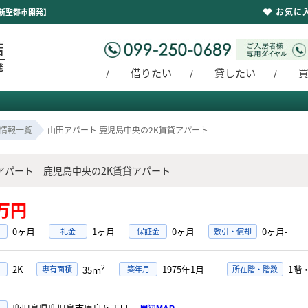
お気に
新聖都市開発】
借りたい
貸したい
情報一覧
山田アパート 鹿児島中央の2K賃貸アパート
アパート 鹿児島中央の2K賃貸アパート
5万円
0ヶ月
1ヶ月
0ヶ月
0ヶ月-
礼金
保証金
敷引・償却
2
2K
1975年1月
1階
専有面積
築年月
所在階・階数
35ｍ
鹿児島県鹿児島市原良５丁目