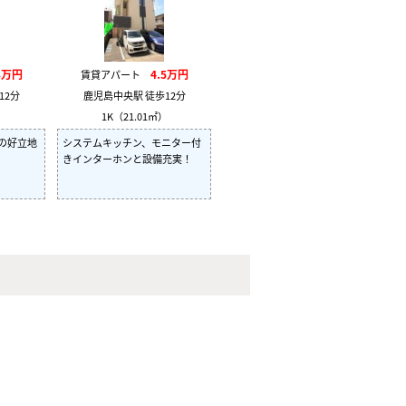
3万円
4.5万円
賃貸アパート
12分
鹿児島中央駅 徒歩12分
）
1K（21.01㎡）
の好立地
システムキッチン、モニター付
きインターホンと設備充実！