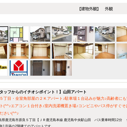
【建物外観】 外観
タッフからのイチオシポイント！】山田アパート
５丁目・全室角部屋の２Ｋアパート♪駐車場１台込みが魅力♪高齢者に
ト(^^♪エアコン１台付き♪室内洗濯機置き場♪コンビニやバス停がすぐ
ださい(^^♪
島県鹿児島市原良５丁目【ＪＲ鹿児島本線 鹿児島中央駅山田 バス乗車時間12分 
75年1月築の2階建てのアパートです。