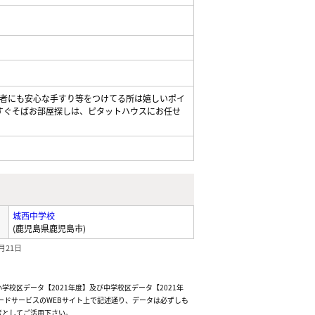
者にも安心な手すり等をつけてる所は嬉しいポイ
がすぐそばお部屋探しは、ピタットハウスにお任せ
城西中学校
(鹿児島県鹿児島市)
月21日
校区データ【2021年度】及び中学校区データ【2021年
ードサービスのWEBサイト上で記述通り、データは必ずしも
考としてご活用下さい。