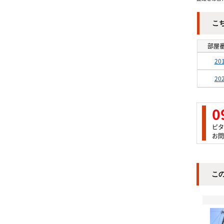
こ
部屋
20
20
0
ピタ
お問
こ