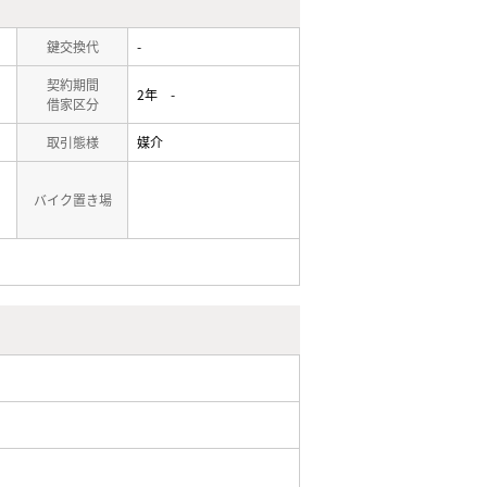
鍵交換代
-
契約期間
2年 -
借家区分
取引態様
媒介
バイク置き場