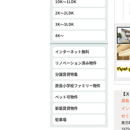
1DK～1LDK
2K～2LDK
3K～3LDK
4K～
インターネット無料
リノベーション済み物件
分譲賃貸特集
原良小学校ファミリー物件
【ス
ペット可物件
原良
新築賃貸物件
イン
せく
駐車場
鹿児
19