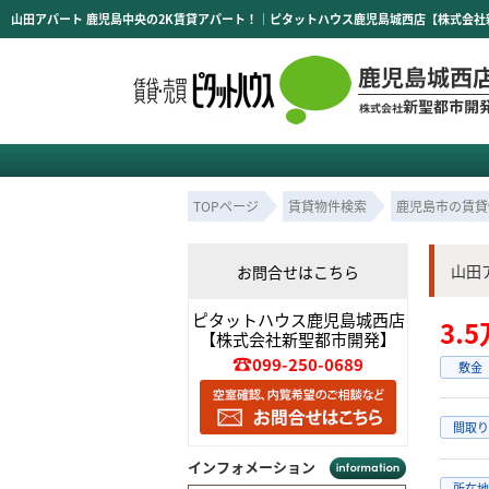
山田アパート 鹿児島中央の2K賃貸アパート！｜ピタットハウス鹿児島城西店【株式会社
TOPページ
賃貸物件検索
鹿児島市の賃貸
山田
お問合せはこちら
ピタットハウス鹿児島城西店
3.
【株式会社新聖都市開発】
099-250-0689
敷金
間取り
インフォメーション
所在地