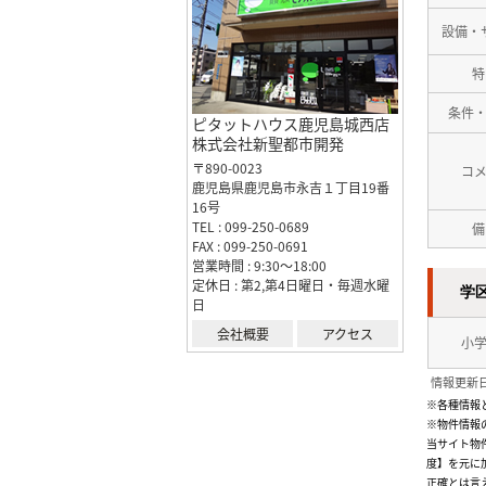
設備・
特
条件
ピタットハウス鹿児島城西店
株式会社新聖都市開発
〒890-0023
コ
鹿児島県鹿児島市永吉１丁目19番
16号
TEL : 099-250-0689
備
FAX : 099-250-0691
営業時間 : 9:30～18:00
定休日 : 第2,第4日曜日・毎週水曜
学
日
会社概要
アクセス
小
情報更新日
※各種情報
※物件情報
当サイト物
度】を元に
正確とは言