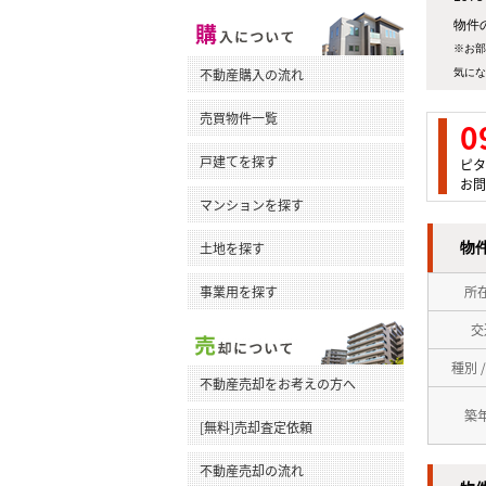
物件
※お部
不動産購入の流れ
気にな
売買物件一覧
0
戸建てを探す
ピタ
お問
マンションを探す
土地を探す
物
事業用を探す
所
交
種別 
不動産売却をお考えの方へ
築
[無料]売却査定依頼
不動産売却の流れ