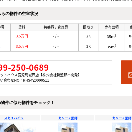
ちらの物件の空室状況
番号
賃料
共益費 / 管理費
間取り
専有面積
2
1
3.5万円
- / -
2K
0
35ｍ
2
2
3.5万円
- / -
2K
0
35ｍ
99-250-0689
ットハウス鹿児島城西店【株式会社新聖都市開発】
い合わせNO：RHS-YZ0000511
の物件に似た物件をチェック！
スカイハイツ
カリーノ薬師
カリーノ薬師