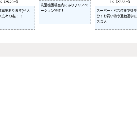
K（25.20㎡）
1K（27.55㎡）
洗濯機置場室内にあり♪リノベ
車場あります(^^人
ーション物件！
スーパー・バス停まで徒歩
広々7.6帖！！
分！お買い物や通勤通学に
ススメ