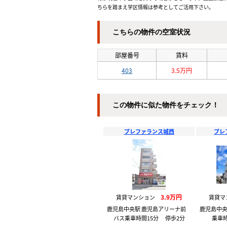
ちらを踏まえ学区情報は参考としてご活用下さい。
こちらの物件の空室状況
部屋番号
賃料
403
3.5万円
この物件に似た物件をチェック！
プレファランス城西
プレ
3.9万円
賃貸マンション
賃貸
鹿児島中央駅 鹿児島アリーナ前
鹿児島中央
バス乗車時間15分 停歩2分
乗車時