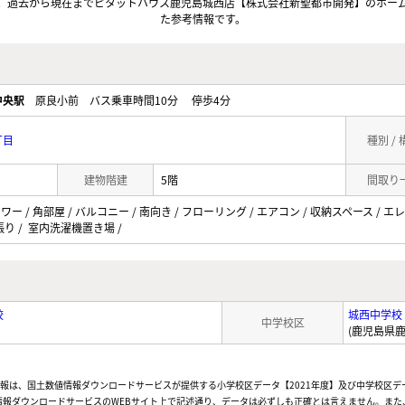
。過去から現在までピタットハウス鹿児島城西店【株式会社新聖都市開発】のホー
た参考情報です。
中央駅
原良小前 バス乗車時間10分 停歩4分
丁目
種別 /
建物階建
5階
間取り
ワー / 角部屋 / バルコニー / 南向き / フローリング / エアコン / 収納スペース / エレベ
り / 室内洗濯機置き場 /
校
城西中学校
中学校区
(鹿児島県鹿
情報は、国土数値情報ダウンロードサービスが提供する小学校区データ【2021年度】及び中学校区デ
報ダウンロードサービスのWEBサイト上で記述通り、データは必ずしも正確とは言えません。また、