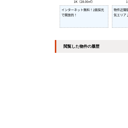
1K（28.00㎡）
1
インターネット無料！2面採光
物件近隣駐
で開放的！
気エリア♪
閲覧した物件の履歴