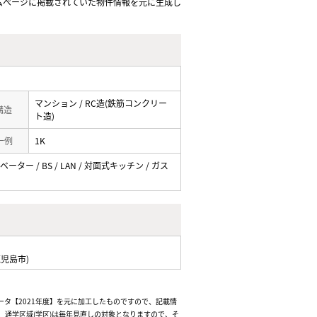
ムぺージに掲載されていた物件情報を元に生成し
マンション / RC造(鉄筋コンクリー
 構造
ト造)
一例
1K
ーター / BS / LAN / 対面式キッチン / ガス
児島市)
ータ【2021年度】を元に加工したものですので、記載情
通学区域(学区)は毎年見直しの対象となりますので、そ