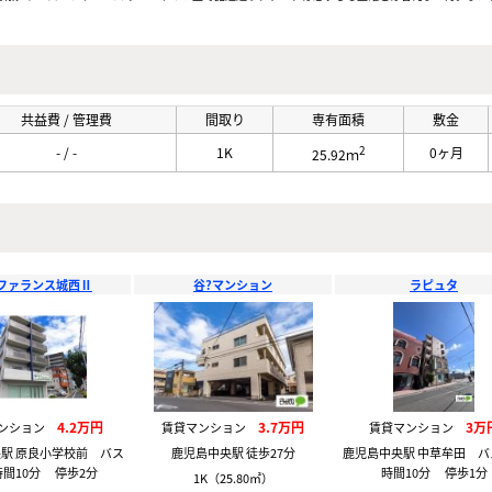
共益費 / 管理費
間取り
専有面積
敷金
2
- / -
1K
0ヶ月
25.92ｍ
ファランス城西Ⅱ
谷?マンション
ラピュタ
4.2万円
3.7万円
3万
マンション
賃貸マンション
賃貸マンション
駅 原良小学校前 バス
鹿児島中央駅 徒歩27分
鹿児島中央駅 中草牟田 バ
間10分 停歩2分
時間10分 停歩1分
1K（25.80㎡）