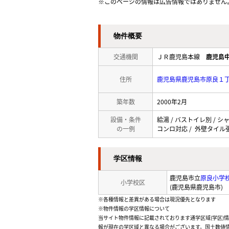
※このページの情報は広告情報ではありません
物件概要
交通機関
ＪＲ鹿児島本線
鹿児島
住所
鹿児島県鹿児島市原良１
築年数
2000年2月
設備・条件
給湯 / バストイレ別 / シャ
の一例
コンロ対応 / 外壁タイル張
学区情報
鹿児島市立
原良小学
小学校区
(鹿児島県鹿児島市)
※各種情報と差異がある場合は現況優先となります
※物件情報の学区情報について
当サイト物件情報に記載されております通学区域(学区)
報が現在の学区域と異なる場合がございます。国土数値情