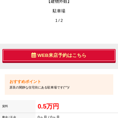
【建物外観】
駐車場
1 / 2
WEB来店予約はこちら
原良の閑静な住宅街にある駐車場です(^^)/
0.5万円
賃料
0ヶ月 / 0ヶ月
敷金 / 礼金