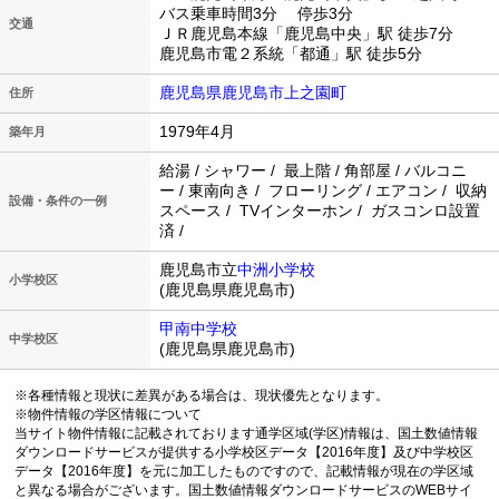
バス乗車時間3分 停歩3分
交通
ＪＲ鹿児島本線「鹿児島中央」駅 徒歩7分
鹿児島市電２系統「都通」駅 徒歩5分
鹿児島県鹿児島市上之園町
住所
1979年4月
築年月
給湯 / シャワー / 最上階 / 角部屋 / バルコニ
ー / 東南向き / フローリング / エアコン / 収納
設備・条件の一例
スペース / TVインターホン / ガスコンロ設置
済 /
鹿児島市立
中洲小学校
小学校区
(鹿児島県鹿児島市)
甲南中学校
中学校区
(鹿児島県鹿児島市)
※各種情報と現状に差異がある場合は、現状優先となります。
※物件情報の学区情報について
当サイト物件情報に記載されております通学区域(学区)情報は、国土数値情報
ダウンロードサービスが提供する小学校区データ【2016年度】及び中学校区
データ【2016年度】を元に加工したものですので、記載情報が現在の学区域
と異なる場合がございます。国土数値情報ダウンロードサービスのWEBサイ