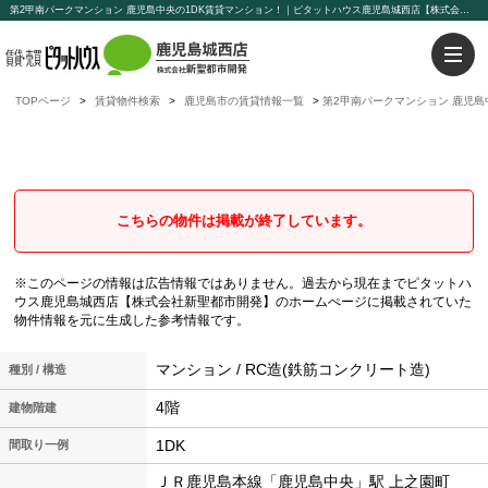
第2甲南パークマンション 鹿児島中央の1DK賃貸マンション！｜ピタットハウス鹿児島城西店【株式会社新聖都市開発】
TOPページ
賃貸物件検索
鹿児島市の賃貸情報一覧
第2甲南パークマンション 鹿児島
第2甲南パークマンション
鹿児島中央の1DK賃貸マンション
こちらの物件は掲載が終了しています。
※このページの情報は広告情報ではありません。過去から現在までピタットハ
ウス鹿児島城西店【株式会社新聖都市開発】のホームぺージに掲載されていた
物件情報を元に生成した参考情報です。
マンション / RC造(鉄筋コンクリート造)
種別 / 構造
4階
建物階建
1DK
間取り一例
ＪＲ鹿児島本線「鹿児島中央」駅 上之園町