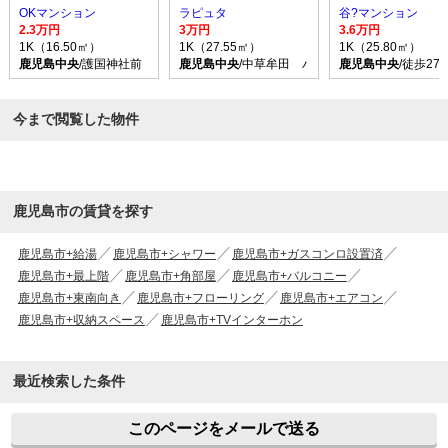
OKマンション
ラピュタ
谷?マンション
2.3万円
3万円
3.6万円
1K（16.50㎡）
1K（27.55㎡）
1K（25.80㎡）
鹿児島中央
/護国神社前 バス乗車時間15分 停歩3分
鹿児島中央
/中草牟田 バス乗車時間10分 停歩1
鹿児島中央
/徒歩27
今まで閲覧した物件
鹿児島市の賃貸を探す
鹿児島市+給湯
鹿児島市+シャワー
鹿児島市+ガスコンロ設置済
鹿児島市+最上階
鹿児島市+角部屋
鹿児島市+バルコニー
鹿児島市+東南向き
鹿児島市+フローリング
鹿児島市+エアコン
鹿児島市+収納スペース
鹿児島市+TVインターホン
最近検索した条件
このページをメールで送る