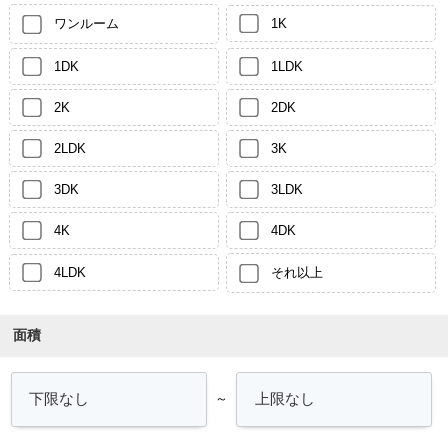
ワンルーム
1K
1DK
1LDK
2K
2DK
2LDK
3K
3DK
3LDK
4K
4DK
4LDK
それ以上
面積
～