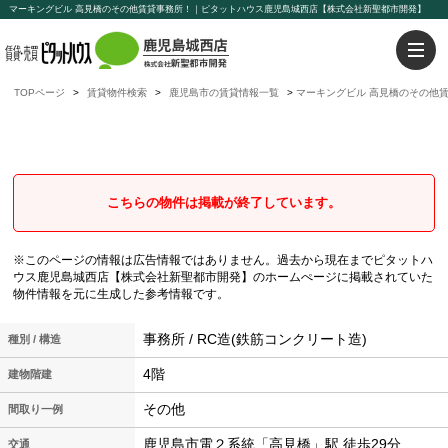
マーキングビル 高見橋のその他賃貸事務所！｜ピタットハウス鹿児島城西店【株式会社新聖都市開発】
TOPページ
賃貸物件検索
鹿児島市の賃貸情報一覧
マーキングビル 高見橋のその他
マーキングビル
高見橋のその他賃貸事務所
こちらの物件は掲載が終了しています。
※このページの情報は広告情報ではありません。過去から現在までピタットハ
ウス鹿児島城西店【株式会社新聖都市開発】のホームぺージに掲載されていた
物件情報を元に生成した参考情報です。
事務所 / RC造(鉄筋コンクリート造)
種別 / 構造
4階
建物階建
その他
間取り一例
鹿児島市電２系統「高見橋」駅 徒歩29分
交通