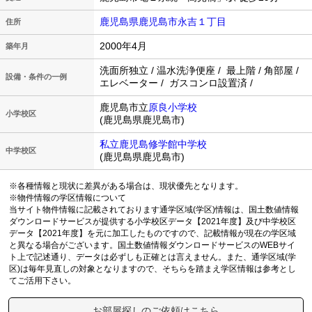
鹿児島県鹿児島市永吉１丁目
住所
2000年4月
築年月
洗面所独立 / 温水洗浄便座 / 最上階 / 角部屋 /
設備・条件の一例
エレベーター / ガスコンロ設置済 /
鹿児島市立
原良小学校
小学校区
(鹿児島県鹿児島市)
私立鹿児島修学館中学校
中学校区
(鹿児島県鹿児島市)
※各種情報と現状に差異がある場合は、現状優先となります。
※物件情報の学区情報について
当サイト物件情報に記載されております通学区域(学区)情報は、国土数値情報
ダウンロードサービスが提供する小学校区データ【2021年度】及び中学校区
データ【2021年度】を元に加工したものですので、記載情報が現在の学区域
と異なる場合がございます。国土数値情報ダウンロードサービスのWEBサイ
ト上で記述通り、データは必ずしも正確とは言えません。また、通学区域(学
区)は毎年見直しの対象となりますので、そちらを踏まえ学区情報は参考とし
てご活用下さい。
お部屋探しのご依頼はこちら