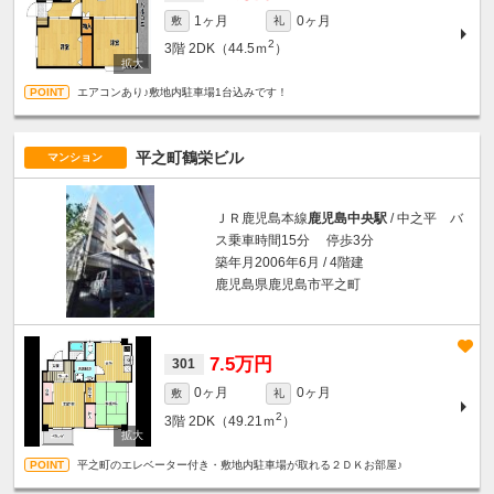
1ヶ月
0ヶ月
敷
礼
2
3階
2DK（44.5ｍ
）
エアコンあり♪敷地内駐車場1台込みです！
平之町鶴栄ビル
マンション
ＪＲ鹿児島本線
鹿児島中央駅
/ 中之平 バ
ス乗車時間15分 停歩3分
築年月2006年6月 / 4階建
鹿児島県鹿児島市平之町
7.5万円
301
0ヶ月
0ヶ月
敷
礼
2
3階
2DK（49.21ｍ
）
平之町のエレベーター付き・敷地内駐車場が取れる２ＤＫお部屋♪