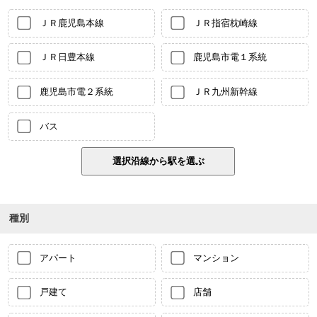
ＪＲ鹿児島本線
ＪＲ指宿枕崎線
ＪＲ日豊本線
鹿児島市電１系統
鹿児島市電２系統
ＪＲ九州新幹線
バス
種別
アパート
マンション
戸建て
店舗