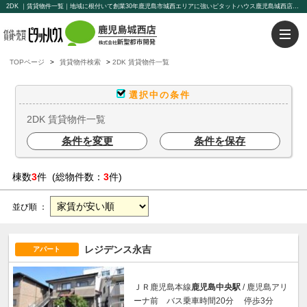
2DK ｜賃貸物件一覧｜地域に根付いて創業30年鹿児島市城西エリアに強いピタットハウス鹿児島城西店【新聖都市開発】豊富な物件を取り揃えております。賃貸管理もお任せください。
TOPページ
賃貸物件検索
2DK 賃貸物件一覧
選択中の条件
2DK 賃貸物件一覧
条件を変更
条件を保存
棟数
3
件 (総物件数：
3
件)
並び順 ：
レジデンス永吉
アパート
ＪＲ鹿児島本線
鹿児島中央駅
/ 鹿児島アリ
ーナ前 バス乗車時間20分 停歩3分