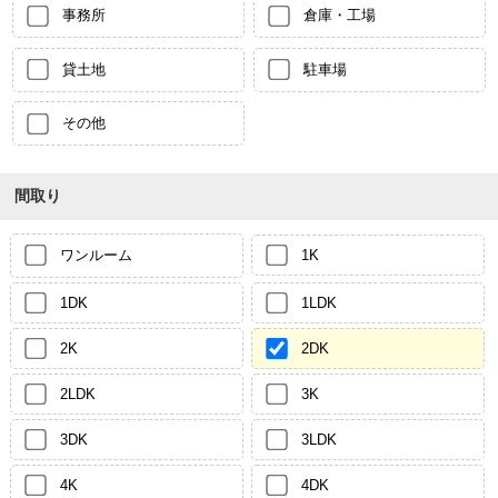
事務所
倉庫・工場
貸土地
駐車場
その他
間取り
ワンルーム
1K
1DK
1LDK
2K
2DK
2LDK
3K
3DK
3LDK
4K
4DK