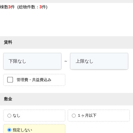
棟数
3
件 (総物件数：
3
件)
条件を絞り込む
賃料
～
管理費・共益費込み
敷金
なし
１ヶ月以下
指定しない