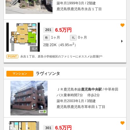
築年月1999年3月 / 2階建
鹿児島県鹿児島市永吉１丁目
6.5万円
201
1ヶ月
0ヶ月
敷
礼
2
2階
2DK（45.95ｍ
）
永吉１丁目、原良小学校校区のファミリーにオススメお部屋(^^
ラヴィソンタ
マンション
ＪＲ鹿児島本線
鹿児島中央駅
/ 中草牟田
バス乗車時間7分 停歩2分
築年月2003年1月 / 3階建
鹿児島県鹿児島市草牟田１丁目
6.5万円
301