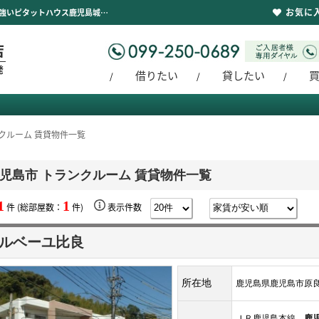
お気に
鹿児島市 トランクルーム 賃貸物件一覧｜地域に根付いて創業30年鹿児島市城西エリアに強いピタットハウス鹿児島城西店【新聖都市開発】豊富な物件を取り揃えております。賃貸管理もお任せください。
借りたい
貸したい
クルーム 賃貸物件一覧
児島市 トランクルーム 賃貸物件一覧
1
1
件 (総部屋数：
件)
表示件数
ルベーユ比良
所在地
鹿児島県鹿児島市原
ＪＲ鹿児島本線
鹿