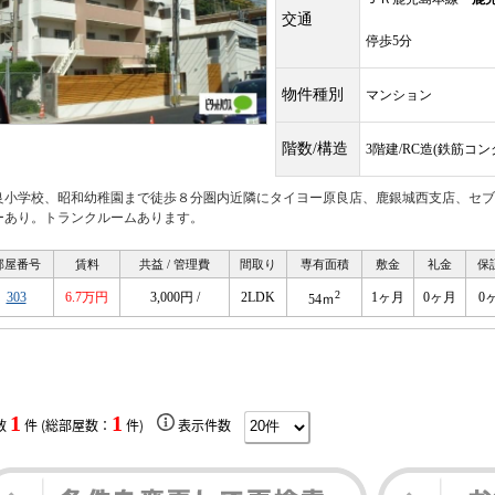
交通
停歩5分
物件種別
マンション
階数/構造
3階建/RC造(鉄筋コ
良小学校、昭和幼稚園まで徒歩８分圏内近隣にタイヨー原良店、鹿銀城西支店、セブ
ーあり。トランクルームあります。
部屋番号
賃料
共益 / 管理費
間取り
専有面積
敷金
礼金
保
2
303
6.7万円
3,000円 /
2LDK
1ヶ月
0ヶ月
0
54ｍ
1
1
数
件 (総部屋数：
件)
表示件数