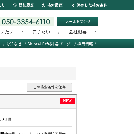
入り
閲覧履歴
検索履歴
保存した検索条件
メールお問合せ
買いたい
売りたい
会社概要
お知らせ
Shinsei Cafe(社長ブログ)
採用情報
この検索条件を保存
NEW
良３丁目
児島中央駅
かけごし バス乗車時間10分