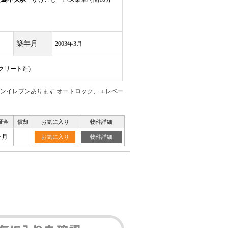
築年月
2003年3月
ンクリート造)
ンイレブンあります オートロック、エレベー
証金
償却
お気に入り
物件詳細
ヶ月
お気に入り
物件詳細