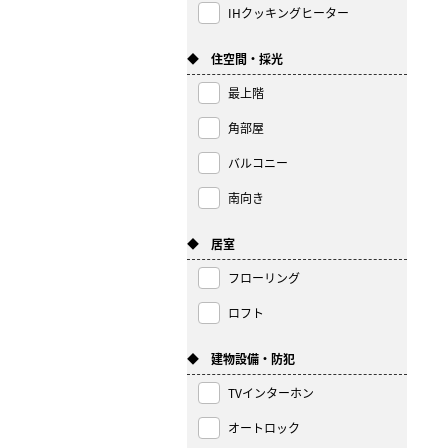
IHクッキングヒーター
◆ 住空間・採光
最上階
角部屋
バルコニー
南向き
◆ 居室
フローリング
ロフト
◆ 建物設備・防犯
TVインターホン
オートロック