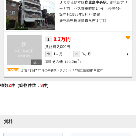
ＪＲ鹿児島本線
鹿児島中央駅
/ 鹿児島アリ
ーナ前 バス乗車時間14分 停歩4分
築年月1999年5月 / 4階建
鹿児島県鹿児島市永吉１丁目
8.3万円
1
2,000円
1ヶ月
0ヶ月
敷
礼
2
1階
その他（25.6ｍ
）
永吉1丁目7.75坪の事務所・テナント！2階に住居用1Ｋ空有
棟数
2
件 (総物件数：
3
件)
条件を絞り込む
賃料