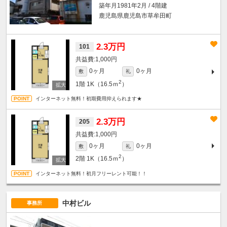
築年月1981年2月 / 4階建
鹿児島県鹿児島市草牟田町
2.3万円
101
1,000円
0ヶ月
0ヶ月
敷
礼
2
1階
1K（16.5ｍ
）
インターネット無料！初期費用抑えられます★
2.3万円
205
1,000円
0ヶ月
0ヶ月
敷
礼
2
2階
1K（16.5ｍ
）
インターネット無料！初月フリーレント可能！！
中村ビル
事務所