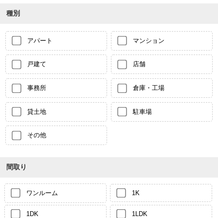
種別
アパート
マンション
戸建て
店舗
事務所
倉庫・工場
貸土地
駐車場
その他
間取り
ワンルーム
1K
1DK
1LDK