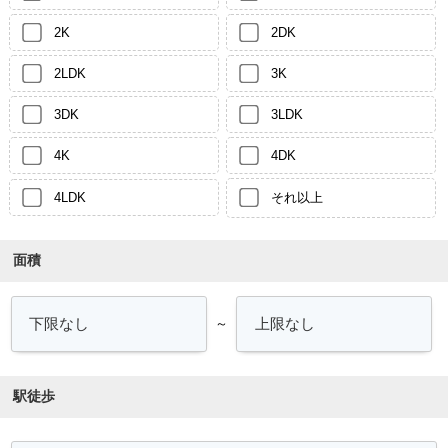
2K
2DK
2LDK
3K
3DK
3LDK
4K
4DK
4LDK
それ以上
面積
～
駅徒歩