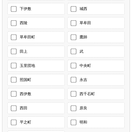
下伊敷
城西
西陵
草牟田
草牟田町
鷹師
田上
武
玉里団地
中央町
照国町
永吉
西伊敷
西千石町
西田
原良
平之町
明和