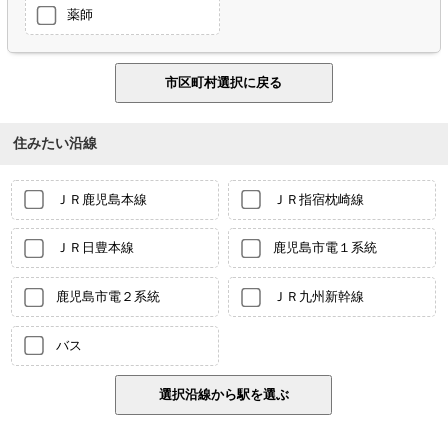
薬師
住みたい沿線
ＪＲ鹿児島本線
ＪＲ指宿枕崎線
ＪＲ日豊本線
鹿児島市電１系統
鹿児島市電２系統
ＪＲ九州新幹線
バス