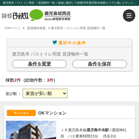
鹿児島市 バストイレ同室 ｜賃貸物件一覧｜地域に根付いて創業30年鹿児島市城西エリアに強いピタットハウス鹿児島城西店【新聖都市開発】豊富な物件を取り揃えております。賃貸管理もお任せください。
TOPページ
賃貸物件検索
鹿児島市 バストイレ同室 賃貸物件一覧
選択中の条件
鹿児島市 バストイレ同室 賃貸物件一覧
条件を変更
条件を保存
棟数
2
件 (総物件数：
3
件)
並び順 ：
OKマンション
マンション
ＪＲ鹿児島本線
鹿児島中央駅
/ 護国神社
前 バス乗車時間15分 停歩3分