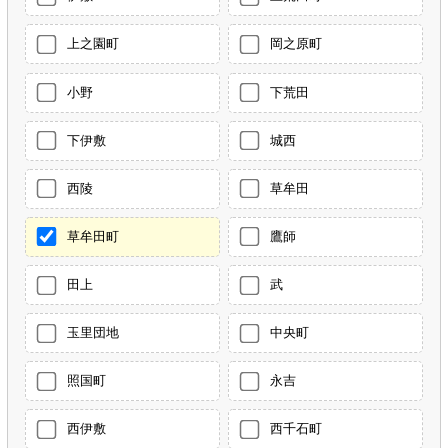
上之園町
岡之原町
小野
下荒田
下伊敷
城西
西陵
草牟田
草牟田町
鷹師
田上
武
玉里団地
中央町
照国町
永吉
西伊敷
西千石町