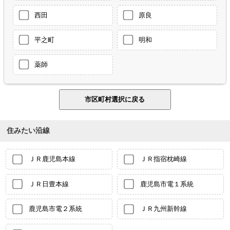
西田
原良
平之町
明和
薬師
住みたい沿線
ＪＲ鹿児島本線
ＪＲ指宿枕崎線
ＪＲ日豊本線
鹿児島市電１系統
鹿児島市電２系統
ＪＲ九州新幹線