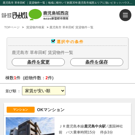
鹿児島市 草牟田町 ｜賃貸物件一覧｜地域に根付いて創業30年鹿児島市城西エリアに強いピタットハウス鹿児島城西店【新聖都市開発】豊富な物件を取り揃えております。賃貸管理もお任せください。
TOPページ
賃貸物件検索
鹿児島市 草牟田町 賃貸物件一覧
選択中の条件
鹿児島市 草牟田町 賃貸物件一覧
条件を変更
条件を保存
棟数
1
件 (総物件数：
2
件)
並び順 ：
OKマンション
マンション
ＪＲ鹿児島本線
鹿児島中央駅
/ 護国神社
前 バス乗車時間15分 停歩3分