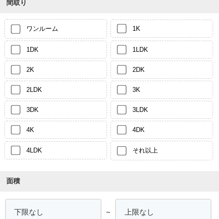
間取り
ワンルーム
1K
1DK
1LDK
2K
2DK
2LDK
3K
3DK
3LDK
4K
4DK
4LDK
それ以上
面積
～