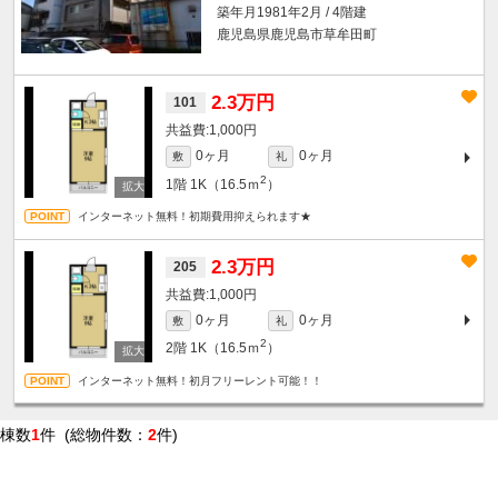
築年月1981年2月 / 4階建
鹿児島県鹿児島市草牟田町
2.3万円
101
1,000円
0ヶ月
0ヶ月
敷
礼
2
1階
1K（16.5ｍ
）
インターネット無料！初期費用抑えられます★
2.3万円
205
1,000円
0ヶ月
0ヶ月
敷
礼
2
2階
1K（16.5ｍ
）
インターネット無料！初月フリーレント可能！！
棟数
1
件 (総物件数：
2
件)