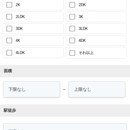
2K
2DK
2LDK
3K
3DK
3LDK
4K
4DK
4LDK
それ以上
面積
～
駅徒歩