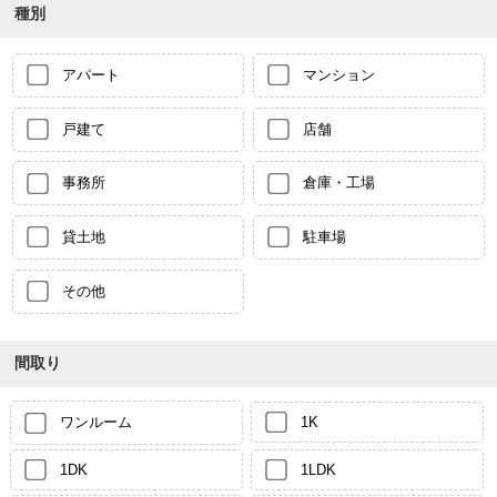
種別
アパート
マンション
戸建て
店舗
事務所
倉庫・工場
貸土地
駐車場
その他
間取り
ワンルーム
1K
1DK
1LDK