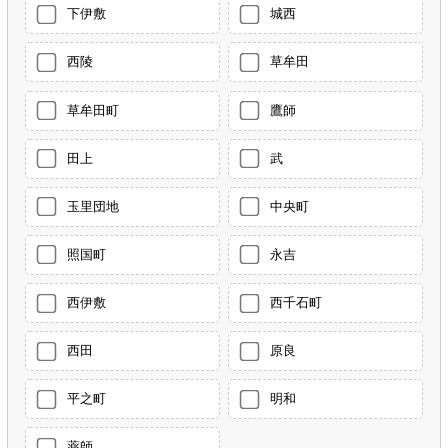
下伊敷
城西
西陵
草牟田
草牟田町
鷹師
田上
武
玉里団地
中央町
照国町
永吉
西伊敷
西千石町
西田
原良
平之町
明和
薬師