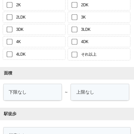
2K
2DK
2LDK
3K
3DK
3LDK
4K
4DK
4LDK
それ以上
面積
～
駅徒歩