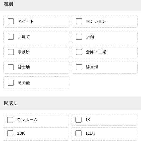
種別
アパート
マンション
戸建て
店舗
事務所
倉庫・工場
貸土地
駐車場
その他
間取り
ワンルーム
1K
1DK
1LDK