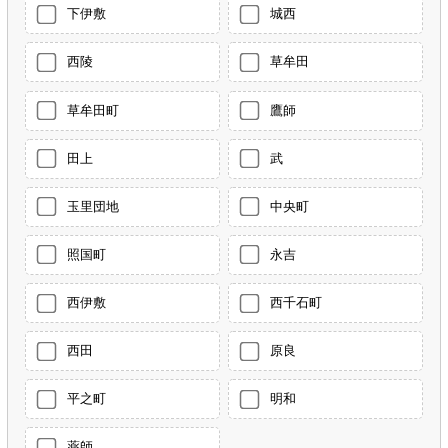
下伊敷
城西
西陵
草牟田
草牟田町
鷹師
田上
武
玉里団地
中央町
照国町
永吉
西伊敷
西千石町
西田
原良
平之町
明和
薬師